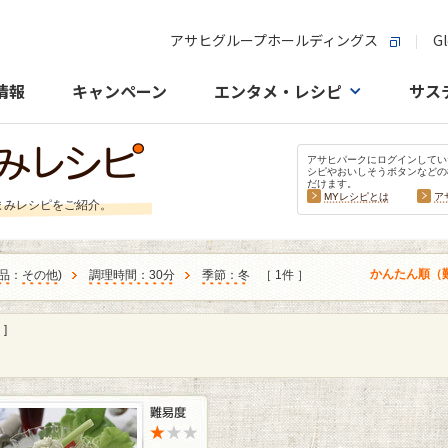
アサヒグループホールディングス
Gl
情報
キャンペーン
エンタメ・レシピ
サス
アサヒパークにログインしてい
シピやおいしそうボタンなどの
だけます。
MYレシピとは
ア
まみレシピをご紹介。
かんたん順（
品
：
その他
)
調理時間：30分
季節：冬
［ 1件 ］
]