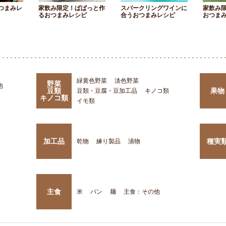
つまみレ
家飲み限定！ぱぱっと作
スパークリングワインに
家飲み
るおつまみレシピ
合うおつまみレシピ
おつま
緑黄色野菜
淡色野菜
野菜
他
豆類
果物
豆類・豆腐・豆加工品
キノコ類
キノコ類
イモ類
加工品
種実
乾物
練り製品
漬物
主食
米
パン
麺
主食：その他