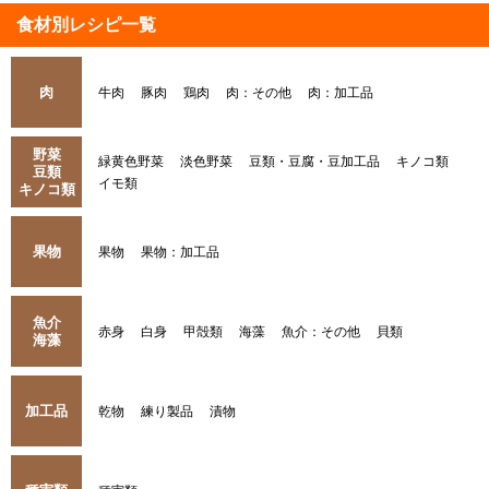
食材別レシピ一覧
肉
牛肉
豚肉
鶏肉
肉：その他
肉：加工品
野菜
緑黄色野菜
淡色野菜
豆類・豆腐・豆加工品
キノコ類
豆類
イモ類
キノコ類
果物
果物
果物：加工品
魚介
赤身
白身
甲殻類
海藻
魚介：その他
貝類
海藻
加工品
乾物
練り製品
漬物