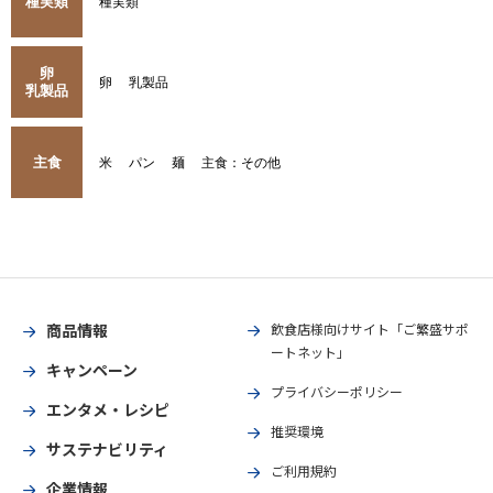
種実類
種実類
卵
卵
乳製品
乳製品
主食
米
パン
麺
主食：その他
商品情報
飲食店様向けサイト「ご繁盛サポ
ートネット」
キャンペーン
プライバシーポリシー
エンタメ・レシピ
推奨環境
サステナビリティ
ご利用規約
企業情報