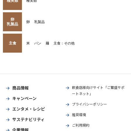
種実類
種実類
卵
卵
乳製品
乳製品
主食
米
パン
麺
主食：その他
商品情報
飲食店様向けサイト「ご繁盛サポ
ートネット」
キャンペーン
プライバシーポリシー
エンタメ・レシピ
推奨環境
サステナビリティ
ご利用規約
企業情報