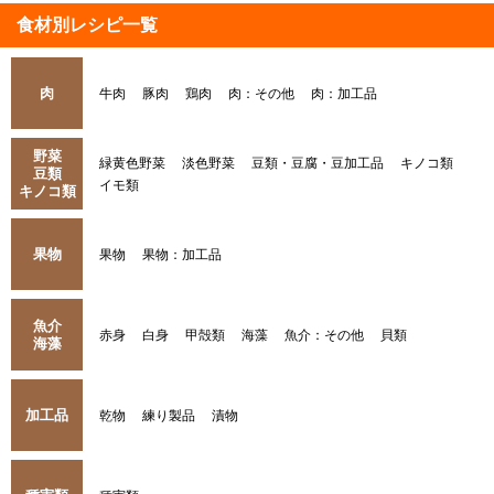
食材別レシピ一覧
肉
牛肉
豚肉
鶏肉
肉：その他
肉：加工品
野菜
緑黄色野菜
淡色野菜
豆類・豆腐・豆加工品
キノコ類
豆類
イモ類
キノコ類
果物
果物
果物：加工品
魚介
赤身
白身
甲殻類
海藻
魚介：その他
貝類
海藻
加工品
乾物
練り製品
漬物