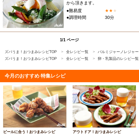
から頂きます。
●難易度
★
★
★
●調理時間
30分
1/1 ページ
ズバうま！おつまみレシピTOP
全レシピ一覧
パルミジャーノレジャー
ズバうま！おつまみレシピTOP
全レシピ一覧
卵・乳製品のレシピ一覧
今月のおすすめ 特集レシピ
ビールに合う！おつまみレシピ
アウトドア！おつまみレシピ