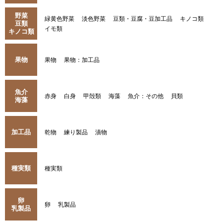
野菜
緑黄色野菜
淡色野菜
豆類・豆腐・豆加工品
キノコ類
豆類
イモ類
キノコ類
果物
果物
果物：加工品
魚介
赤身
白身
甲殻類
海藻
魚介：その他
貝類
海藻
加工品
乾物
練り製品
漬物
種実類
種実類
卵
卵
乳製品
乳製品