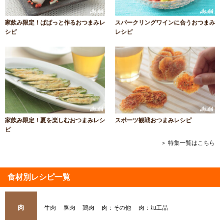
家飲み限定！ぱぱっと作るおつまみレ
スパークリングワインに合うおつまみ
シピ
レシピ
家飲み限定！夏を楽しむおつまみレシ
スポーツ観戦おつまみレシピ
ピ
＞ 特集一覧はこちら
食材別レシピ一覧
肉
牛肉
豚肉
鶏肉
肉：その他
肉：加工品