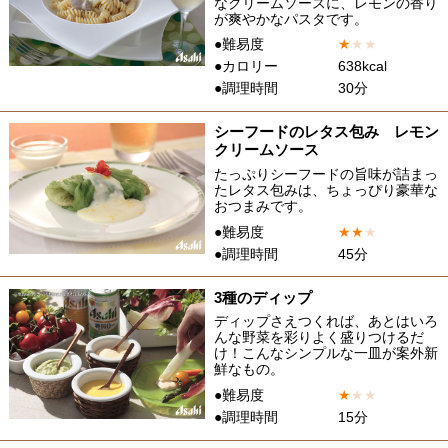
なクリームソースに、レモンの香り
が爽やかなパスタです。
●難易度
★
★
★
●カロリー
638kcal
●調理時間
30分
シーフードのレタス包み レモン
クリームソース
たっぷりシーフードの旨味が詰まっ
たレタス包みは、ちょっぴり豪華な
おつまみです。
●難易度
★
★
★
●調理時間
45分
3種のディップ
ディップさえつくれば、あとはいろ
んな野菜を彩りよく盛りつけるだ
け！こんなシンプルな一皿が案外新
鮮なもの。
●難易度
★
★
★
●調理時間
15分