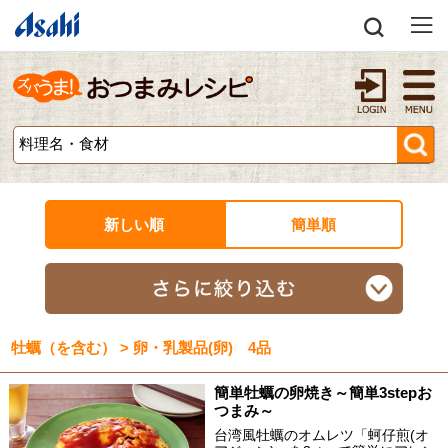
新しい順
簡単順
牡蠣（を含む） > 卵・乳製品(卵) 4品
簡単牡蠣の卵焼き～簡単3stepお
つまみ～
台湾風牡蠣のオムレツ「蚵仔煎(オ