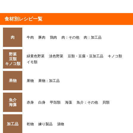
食材別レシピ一覧
肉
牛肉
豚肉
鶏肉
肉：その他
肉：加工品
野菜
緑黄色野菜
淡色野菜
豆類・豆腐・豆加工品
キノコ類
豆類
イモ類
キノコ類
果物
果物
果物：加工品
魚介
赤身
白身
甲殻類
海藻
魚介：その他
貝類
海藻
加工品
乾物
練り製品
漬物