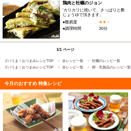
鶏肉と牡蠣のジョン
'カリカリに焼いて、さっぱりと酢
じょうゆで頂きます。
●難易度
★
★
★
●調理時間
30分
1/1 ページ
ズバうま！おつまみレシピTOP
全レシピ一覧
牡蠣のレシピ一覧
ズバうま！おつまみレシピTOP
全レシピ一覧
卵・乳製品のレシピ一覧
今月のおすすめ 特集レシピ