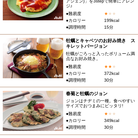
アジェン)」を3stepで簡単にアレン
ジ♪
●難易度
★
★
★
●カロリー
199kcal
●調理時間
15分
牡蠣とキャベツのお好み焼き ス
キレットバージョン
牡蠣がごろっと入ったボリューム満
点なお好み焼き。
●難易度
★
★
★
●カロリー
372kcal
●調理時間
30分
春菊と牡蠣のジョン
ジョンはチヂミの一種。食べやすい
サイズでおつまみにピッタリ!
●難易度
★
★
★
●カロリー
349kcal
●調理時間
30分