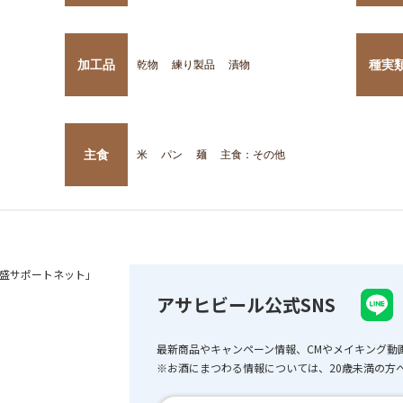
加工品
種実
乾物
練り製品
漬物
主食
米
パン
麺
主食：その他
盛サポートネット」
アサヒビール公式SNS
最新商品やキャンペーン情報、CMやメイキング動
※お酒にまつわる情報については、20歳未満の方へ