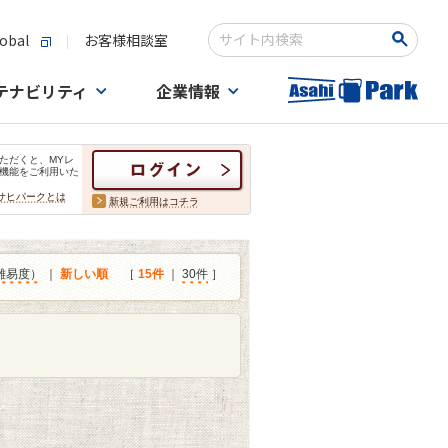
obal
お客様相談室
検索キーワード入力
テナビリティ
企業情報
ただくと、MYレ
機能をご利用いた
サヒパークとは
新規ご利用はコチラ
難易度）
｜
新しい順
［
15件
｜
30件
］