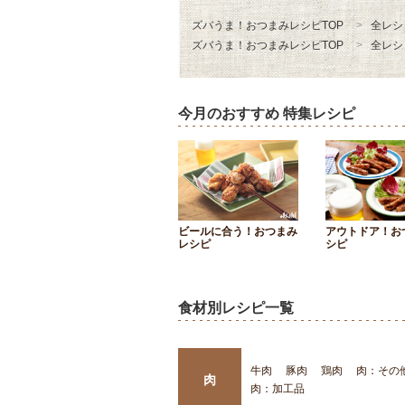
ズバうま！おつまみレシピTOP
全レシ
ズバうま！おつまみレシピTOP
全レシ
今月のおすすめ 特集レシピ
ビールに合う！おつまみ
アウトドア！お
レシピ
シピ
食材別レシピ一覧
牛肉
豚肉
鶏肉
肉：その
肉
肉：加工品