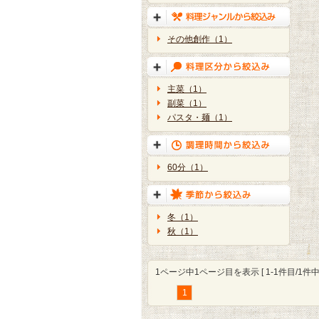
その他創作（1）
主菜（1）
副菜（1）
パスタ・麺（1）
60分（1）
冬（1）
秋（1）
1ページ中1ページ目を表示 [ 1-1件目/1件中 
1