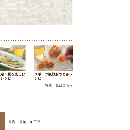
限定！夏を楽しむ
スポーツ観戦おつまみレ
みレシピ
シピ
＞ 特集一覧はこちら
果物
果物：加工品