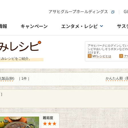
アサヒグループホールディングス
Gl
情報
キャンペーン
エンタメ・レシピ
サス
アサヒパークにログインしてい
シピやおいしそうボタンなどの
だけます。
MYレシピとは
ア
まみレシピをご紹介。
かんたん順（
乳製品
(
卵
)
［ 1件 ］
]