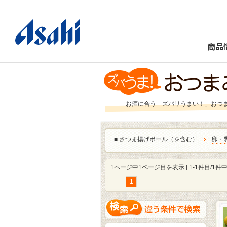
商品
お酒に合う「ズバリうまい！」おつ
■
さつま揚げボール（を含む）
卵・
1ページ中1ページ目を表示 [ 1-1件目/1件中 
1