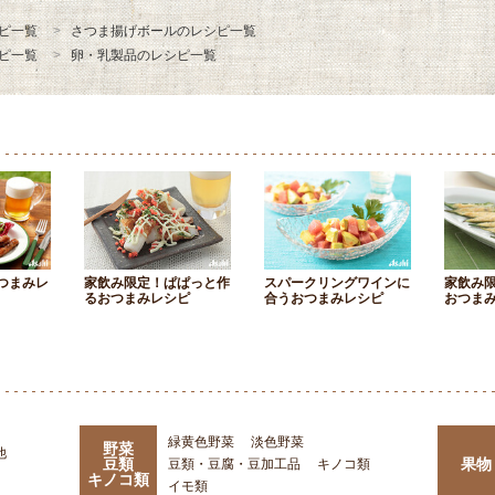
ピ一覧
さつま揚げボールのレシピ一覧
ピ一覧
卵・乳製品のレシピ一覧
つまみレ
家飲み限定！ぱぱっと作
スパークリングワインに
家飲み
るおつまみレシピ
合うおつまみレシピ
おつま
緑黄色野菜
淡色野菜
野菜
他
豆類
果物
豆類・豆腐・豆加工品
キノコ類
キノコ類
イモ類