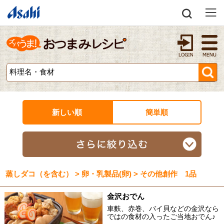
新しい順
簡単順
蒸しダコ（を含む） > 卵・乳製品(卵) > その他創作 1品
金沢おでん
車麩、赤巻、バイ貝などの金沢なら
ではの食材の入ったご当地おでん♪