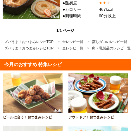
●難易度
★
★
★
●カロリー
467kcal
●調理時間
60分以上
1/1 ページ
ズバうま！おつまみレシピTOP
全レシピ一覧
蒸しダコのレシピ一覧
ズバうま！おつまみレシピTOP
全レシピ一覧
卵・乳製品のレシピ一覧
今月のおすすめ 特集レシピ
ビールに合う！おつまみレシピ
アウトドア！おつまみレシピ