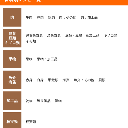
肉
牛肉
豚肉
鶏肉
肉：その他
肉：加工品
野菜
緑黄色野菜
淡色野菜
豆類・豆腐・豆加工品
キノコ類
豆類
イモ類
キノコ類
果物
果物
果物：加工品
魚介
赤身
白身
甲殻類
海藻
魚介：その他
貝類
海藻
加工品
乾物
練り製品
漬物
種実類
種実類