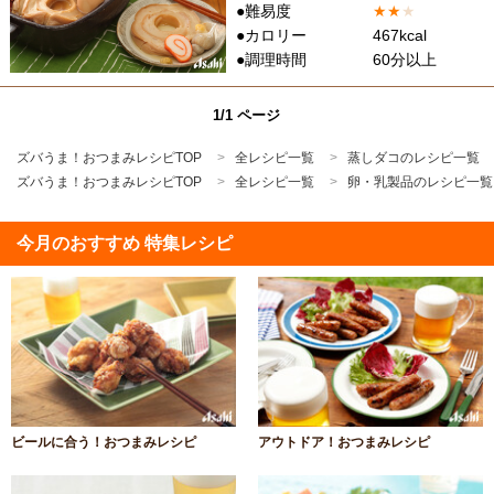
●難易度
★
★
★
●カロリー
467kcal
●調理時間
60分以上
1/1 ページ
ズバうま！おつまみレシピTOP
全レシピ一覧
蒸しダコのレシピ一覧
ズバうま！おつまみレシピTOP
全レシピ一覧
卵・乳製品のレシピ一覧
今月のおすすめ 特集レシピ
ビールに合う！おつまみレシピ
アウトドア！おつまみレシピ