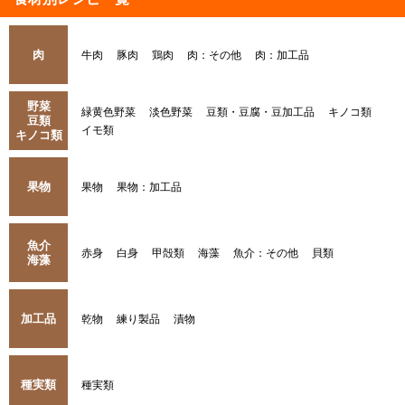
肉
牛肉
豚肉
鶏肉
肉：その他
肉：加工品
野菜
緑黄色野菜
淡色野菜
豆類・豆腐・豆加工品
キノコ類
豆類
イモ類
キノコ類
果物
果物
果物：加工品
魚介
赤身
白身
甲殻類
海藻
魚介：その他
貝類
海藻
加工品
乾物
練り製品
漬物
種実類
種実類