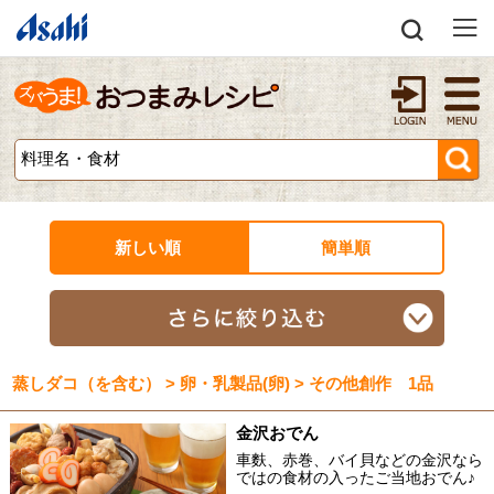
新しい順
簡単順
蒸しダコ（を含む） > 卵・乳製品(卵) > その他創作 1品
金沢おでん
車麩、赤巻、バイ貝などの金沢なら
ではの食材の入ったご当地おでん♪