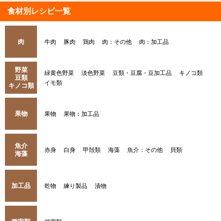
食材別レシピ一覧
肉
牛肉
豚肉
鶏肉
肉：その他
肉：加工品
野菜
緑黄色野菜
淡色野菜
豆類・豆腐・豆加工品
キノコ類
豆類
イモ類
キノコ類
果物
果物
果物：加工品
魚介
赤身
白身
甲殻類
海藻
魚介：その他
貝類
海藻
加工品
乾物
練り製品
漬物