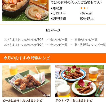
ではの食材の入ったご当地おでん♪
●難易度
★
★
★
●カロリー
467kcal
●調理時間
60分以上
1/1 ページ
ズバうま！おつまみレシピTOP
全レシピ一覧
赤巻のレシピ一覧
ズバうま！おつまみレシピTOP
全レシピ一覧
卵・乳製品のレシピ一覧
今月のおすすめ 特集レシピ
ビールに合う！おつまみレシピ
アウトドア！おつまみレシピ