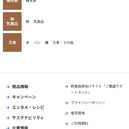
種実類
種実類
卵
卵
乳製品
乳製品
主食
米
パン
麺
主食：その他
商品情報
飲食店様向けサイト「ご繁盛サポ
ートネット」
キャンペーン
プライバシーポリシー
エンタメ・レシピ
推奨環境
サステナビリティ
ご利用規約
企業情報