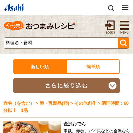
新しい順
簡単順
赤巻（を含む） > 卵・乳製品(卵) > その他創作 > 調理時間：60
分以上 1品
金沢おでん
車麩、赤巻、バイ貝などの金沢なら