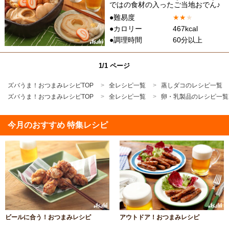
ではの食材の入ったご当地おでん♪
●難易度
★
★
★
●カロリー
467kcal
●調理時間
60分以上
1/1 ページ
ズバうま！おつまみレシピTOP
全レシピ一覧
蒸しダコのレシピ一覧
ズバうま！おつまみレシピTOP
全レシピ一覧
卵・乳製品のレシピ一覧
今月のおすすめ 特集レシピ
ビールに合う！おつまみレシピ
アウトドア！おつまみレシピ