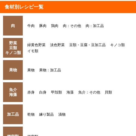
食材別レシピ一覧
肉
牛肉
豚肉
鶏肉
肉：その他
肉：加工品
野菜
緑黄色野菜
淡色野菜
豆類・豆腐・豆加工品
キノコ類
豆類
イモ類
キノコ類
果物
果物
果物：加工品
魚介
赤身
白身
甲殻類
海藻
魚介：その他
貝類
海藻
加工品
乾物
練り製品
漬物