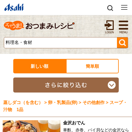
新しい順
簡単順
蒸しダコ（を含む） > 卵・乳製品(卵) > その他創作 > スープ・
汁物 1品
金沢おでん
車麩、赤巻、バイ貝などの金沢なら