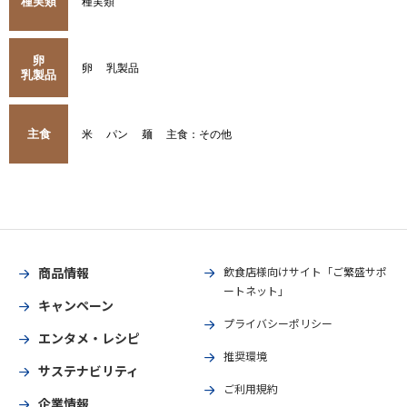
種実類
種実類
卵
卵
乳製品
乳製品
主食
米
パン
麺
主食：その他
商品情報
飲食店様向けサイト「ご繁盛サポ
ートネット」
キャンペーン
プライバシーポリシー
エンタメ・レシピ
推奨環境
サステナビリティ
ご利用規約
企業情報