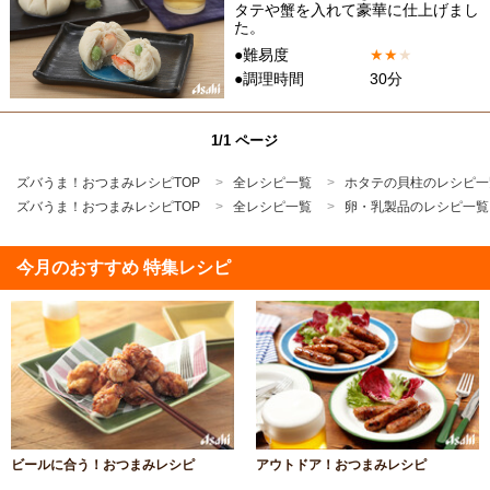
タテや蟹を入れて豪華に仕上げまし
た。
●難易度
★
★
★
●調理時間
30分
1/1 ページ
ズバうま！おつまみレシピTOP
全レシピ一覧
ホタテの貝柱のレシピ一
ズバうま！おつまみレシピTOP
全レシピ一覧
卵・乳製品のレシピ一覧
今月のおすすめ 特集レシピ
ビールに合う！おつまみレシピ
アウトドア！おつまみレシピ