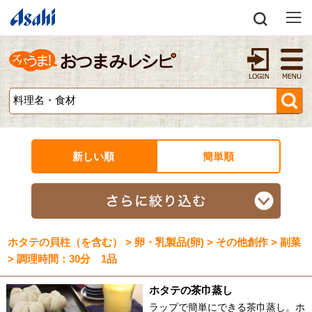
新しい順
簡単順
ホタテの貝柱（を含む） > 卵・乳製品(卵) > その他創作 > 副菜
> 調理時間：30分 1品
ホタテの茶巾蒸し
ラップで簡単にできる茶巾蒸し。ホ