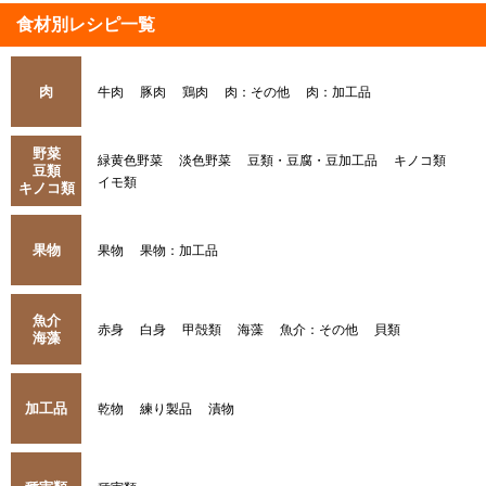
食材別レシピ一覧
肉
牛肉
豚肉
鶏肉
肉：その他
肉：加工品
野菜
緑黄色野菜
淡色野菜
豆類・豆腐・豆加工品
キノコ類
豆類
イモ類
キノコ類
果物
果物
果物：加工品
魚介
赤身
白身
甲殻類
海藻
魚介：その他
貝類
海藻
加工品
乾物
練り製品
漬物