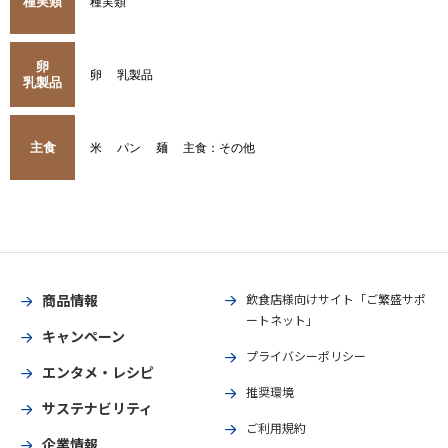
種実類
種実類
卵
卵
乳製品
乳製品
主食
米
パン
麺
主食：その他
商品情報
飲食店様向けサイト「ご繁盛サポ
ートネット」
キャンペーン
プライバシーポリシー
エンタメ・レシピ
推奨環境
サステナビリティ
ご利用規約
企業情報