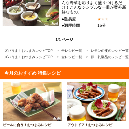
んな野菜を彩りよく盛りつけるだ
け！こんなシンプルな一皿が案外新
鮮なもの。
●難易度
★
★
★
●調理時間
15分
1/1 ページ
ズバうま！おつまみレシピTOP
全レシピ一覧
レモンの皮のレシピ一覧
ズバうま！おつまみレシピTOP
全レシピ一覧
卵・乳製品のレシピ一覧
今月のおすすめ 特集レシピ
ビールに合う！おつまみレシピ
アウトドア！おつまみレシピ