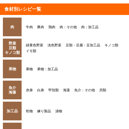
食材別レシピ一覧
肉
牛肉
豚肉
鶏肉
肉：その他
肉：加工品
野菜
緑黄色野菜
淡色野菜
豆類・豆腐・豆加工品
キノコ類
豆類
イモ類
キノコ類
果物
果物
果物：加工品
魚介
赤身
白身
甲殻類
海藻
魚介：その他
貝類
海藻
加工品
乾物
練り製品
漬物