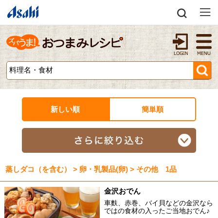
新しい順
簡単順
蒸しダコ（を含む） > 卵・乳製品(卵) > その他 1品
金沢おでん
車麩、赤巻、バイ貝などの金沢なら
ではの食材の入ったご当地おでん♪