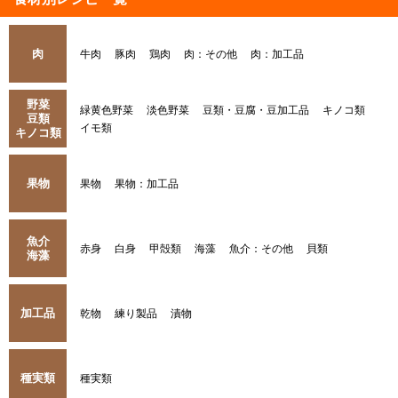
肉
牛肉
豚肉
鶏肉
肉：その他
肉：加工品
野菜
緑黄色野菜
淡色野菜
豆類・豆腐・豆加工品
キノコ類
豆類
イモ類
キノコ類
果物
果物
果物：加工品
魚介
赤身
白身
甲殻類
海藻
魚介：その他
貝類
海藻
加工品
乾物
練り製品
漬物
種実類
種実類