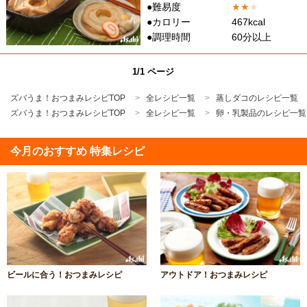
●難易度
★
★
★
●カロリー
467kcal
●調理時間
60分以上
1/1 ページ
ズバうま！おつまみレシピTOP
全レシピ一覧
蒸しダコのレシピ一覧
ズバうま！おつまみレシピTOP
全レシピ一覧
卵・乳製品のレシピ一覧
今月のおすすめ 特集レシピ
ビールに合う！おつまみレシピ
アウトドア！おつまみレシピ