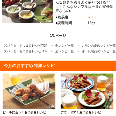
んな野菜を彩りよく盛りつけるだ
け！こんなシンプルな一皿が案外新
鮮なもの。
●難易度
★
★
★
●調理時間
15分
1/1 ページ
ズバうま！おつまみレシピTOP
全レシピ一覧
レモンの皮のレシピ一覧
ズバうま！おつまみレシピTOP
全レシピ一覧
卵・乳製品のレシピ一覧
今月のおすすめ 特集レシピ
ビールに合う！おつまみレシピ
アウトドア！おつまみレシピ