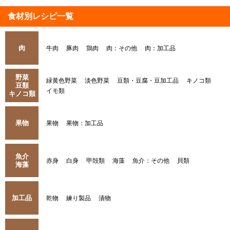
食材別レシピ一覧
肉
牛肉
豚肉
鶏肉
肉：その他
肉：加工品
野菜
緑黄色野菜
淡色野菜
豆類・豆腐・豆加工品
キノコ類
豆類
イモ類
キノコ類
果物
果物
果物：加工品
魚介
赤身
白身
甲殻類
海藻
魚介：その他
貝類
海藻
加工品
乾物
練り製品
漬物