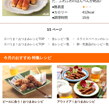
た、ふわふわのはんぺんが絶品♪
●難易度
★
★
★
●カロリー
412kcal
●調理時間
15分
1/1 ページ
ズバうま！おつまみレシピTOP
全レシピ一覧
スライスベーコンのレシ
ズバうま！おつまみレシピTOP
全レシピ一覧
卵・乳製品のレシピ一覧
今月のおすすめ 特集レシピ
ビールに合う！おつまみレシピ
アウトドア！おつまみレシピ