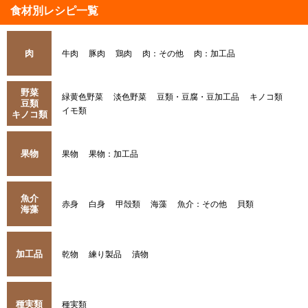
食材別レシピ一覧
肉
牛肉
豚肉
鶏肉
肉：その他
肉：加工品
野菜
緑黄色野菜
淡色野菜
豆類・豆腐・豆加工品
キノコ類
豆類
イモ類
キノコ類
果物
果物
果物：加工品
魚介
赤身
白身
甲殻類
海藻
魚介：その他
貝類
海藻
加工品
乾物
練り製品
漬物
種実類
種実類