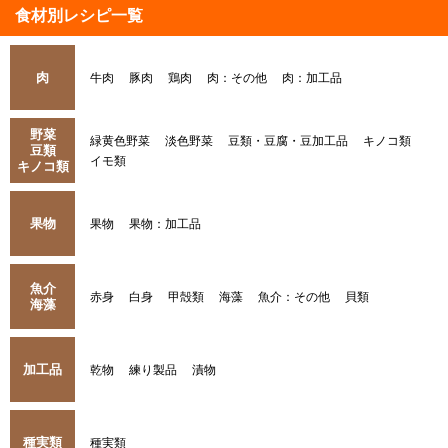
食材別レシピ一覧
肉
牛肉
豚肉
鶏肉
肉：その他
肉：加工品
野菜
緑黄色野菜
淡色野菜
豆類・豆腐・豆加工品
キノコ類
豆類
イモ類
キノコ類
果物
果物
果物：加工品
魚介
赤身
白身
甲殻類
海藻
魚介：その他
貝類
海藻
加工品
乾物
練り製品
漬物
種実類
種実類