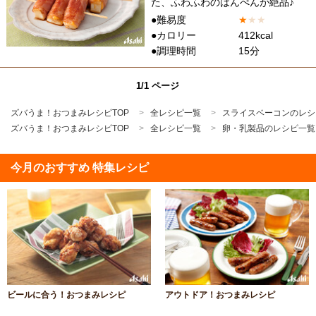
た、ふわふわのはんぺんが絶品♪
●難易度
★
★
★
●カロリー
412kcal
●調理時間
15分
1/1 ページ
ズバうま！おつまみレシピTOP
全レシピ一覧
スライスベーコンのレシ
ズバうま！おつまみレシピTOP
全レシピ一覧
卵・乳製品のレシピ一覧
今月のおすすめ 特集レシピ
ビールに合う！おつまみレシピ
アウトドア！おつまみレシピ