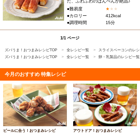
た、ふわふわのはんぺんが絶品♪
●難易度
★
★
★
●カロリー
412kcal
●調理時間
15分
1/1 ページ
ズバうま！おつまみレシピTOP
全レシピ一覧
スライスベーコンのレシ
ズバうま！おつまみレシピTOP
全レシピ一覧
卵・乳製品のレシピ一覧
今月のおすすめ 特集レシピ
ビールに合う！おつまみレシピ
アウトドア！おつまみレシピ