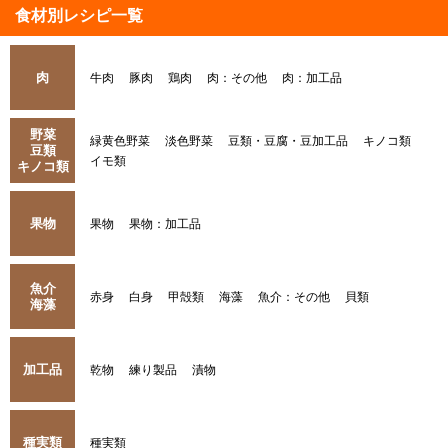
食材別レシピ一覧
肉
牛肉
豚肉
鶏肉
肉：その他
肉：加工品
野菜
緑黄色野菜
淡色野菜
豆類・豆腐・豆加工品
キノコ類
豆類
イモ類
キノコ類
果物
果物
果物：加工品
魚介
赤身
白身
甲殻類
海藻
魚介：その他
貝類
海藻
加工品
乾物
練り製品
漬物
種実類
種実類