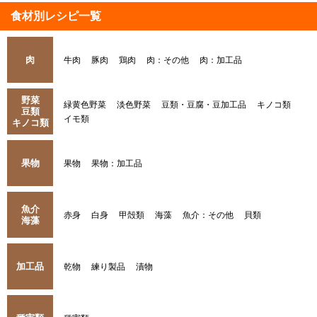
食材別レシピ一覧
肉
牛肉
豚肉
鶏肉
肉：その他
肉：加工品
野菜
緑黄色野菜
淡色野菜
豆類・豆腐・豆加工品
キノコ類
豆類
イモ類
キノコ類
果物
果物
果物：加工品
魚介
赤身
白身
甲殻類
海藻
魚介：その他
貝類
海藻
加工品
乾物
練り製品
漬物