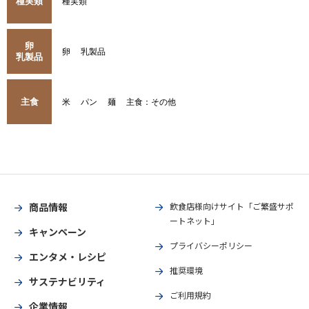
種実類
種実類
卵
卵
乳製品
乳製品
主食
米
パン
麺
主食：その他
商品情報
飲食店様向けサイト「ご繁盛サポ
ートネット」
キャンペーン
プライバシーポリシー
エンタメ・レシピ
推奨環境
サステナビリティ
ご利用規約
企業情報