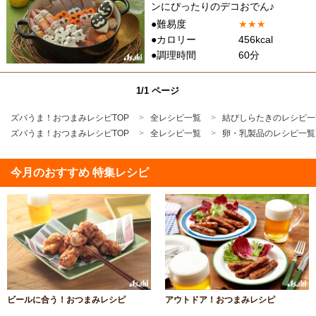
ンにぴったりのデコおでん♪
●難易度
★
★
★
●カロリー
456kcal
●調理時間
60分
1/1 ページ
ズバうま！おつまみレシピTOP
全レシピ一覧
結びしらたきのレシピ一
ズバうま！おつまみレシピTOP
全レシピ一覧
卵・乳製品のレシピ一覧
今月のおすすめ 特集レシピ
ビールに合う！おつまみレシピ
アウトドア！おつまみレシピ