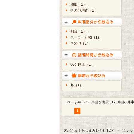
和風（1）
その他創作（1）
副菜（1）
スープ・汁物（1）
その他（1）
60分以上（1）
冬（1）
1ページ中1ページ目を表示 [ 1-1件目/1件中 
1
ズバうま！おつまみレシピTOP
全レシ