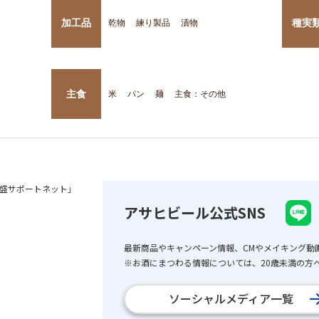
加工品
種実
乾物
練り製品
漬物
主食
米
パン
麺
主食：その他
盛サポートネット」
アサヒビール公式SNS
最新商品やキャンペーン情報、CMやメイキング動
※お酒にまつわる情報については、20歳未満の方へ
ソーシャルメディア一覧