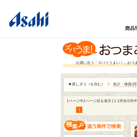
商品
お酒に合う「ズバリうまい！」おつ
■
蒸しダコ（を含む）
魚介・海藻
(
貝
1ページ中1ページ目を表示 [ 1-1件目/1件中 
1