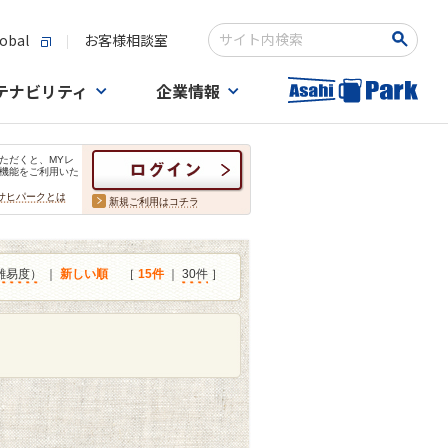
obal
お客様相談室
検索キーワード入力
テナビリティ
企業情報
ただくと、MYレ
機能をご利用いた
サヒパークとは
新規ご利用はコチラ
難易度）
｜
新しい順
［
15件
｜
30件
］