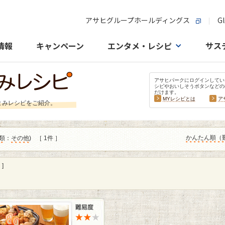
アサヒグループホールディングス
Gl
情報
キャンペーン
エンタメ・レシピ
サス
アサヒパークにログインしてい
シピやおいしそうボタンなどの
だけます。
MYレシピとは
ア
まみレシピをご紹介。
かんたん順（
類
：
その他
)
［ 1件 ］
]