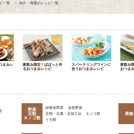
ピ一覧
魚介・海藻のレシピ一覧
つまみレ
家飲み限定！ぱぱっと作
スパークリングワインに
家飲み
るおつまみレシピ
合うおつまみレシピ
おつま
緑黄色野菜
淡色野菜
野菜
他
豆類
果物
豆類・豆腐・豆加工品
キノコ類
キノコ類
イモ類