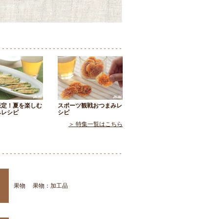
限定！夏を楽しむ
スポーツ観戦おつまみレ
みレシピ
シピ
＞ 特集一覧はこちら
果物
果物：加工品