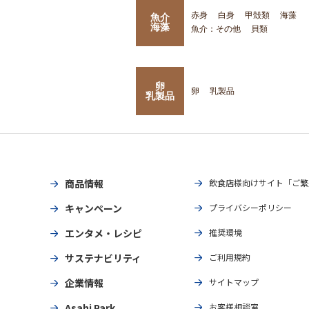
赤身
白身
甲殻類
海藻
魚介
海藻
魚介：その他
貝類
卵
卵
乳製品
乳製品
商品情報
飲食店様向けサイト「ご繁
キャンペーン
プライバシーポリシー
エンタメ・レシピ
推奨環境
サステナビリティ
ご利用規約
企業情報
サイトマップ
Asahi Park
お客様相談室