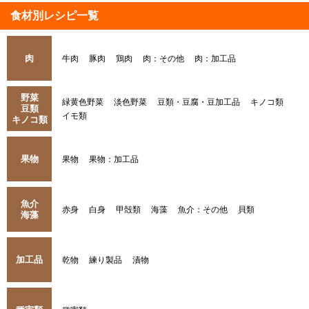
食材別レシピ一覧
肉
牛肉
豚肉
鶏肉
肉：その他
肉：加工品
野菜
緑黄色野菜
淡色野菜
豆類・豆腐・豆加工品
キノコ類
豆類
イモ類
キノコ類
果物
果物
果物：加工品
魚介
赤身
白身
甲殻類
海藻
魚介：その他
貝類
海藻
加工品
乾物
練り製品
漬物