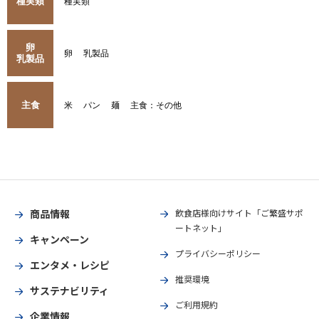
種実類
種実類
卵
卵
乳製品
乳製品
主食
米
パン
麺
主食：その他
商品情報
飲食店様向けサイト「ご繁盛サポ
ートネット」
キャンペーン
プライバシーポリシー
エンタメ・レシピ
推奨環境
サステナビリティ
ご利用規約
企業情報