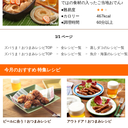
ではの食材の入ったご当地おでん♪
●難易度
★
★
★
●カロリー
467kcal
●調理時間
60分以上
1/1 ページ
ズバうま！おつまみレシピTOP
全レシピ一覧
蒸しダコのレシピ一覧
ズバうま！おつまみレシピTOP
全レシピ一覧
魚介・海藻のレシピ一覧
今月のおすすめ 特集レシピ
ビールに合う！おつまみレシピ
アウトドア！おつまみレシピ