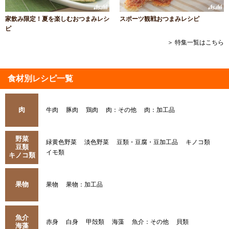
家飲み限定！夏を楽しむおつまみレシ
スポーツ観戦おつまみレシピ
ピ
＞ 特集一覧はこちら
食材別レシピ一覧
肉
牛肉
豚肉
鶏肉
肉：その他
肉：加工品
野菜
緑黄色野菜
淡色野菜
豆類・豆腐・豆加工品
キノコ類
豆類
イモ類
キノコ類
果物
果物
果物：加工品
魚介
赤身
白身
甲殻類
海藻
魚介：その他
貝類
海藻