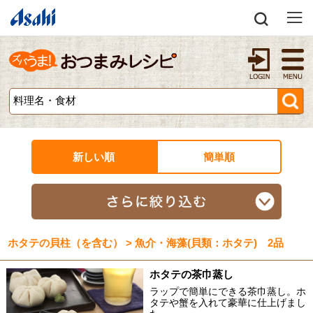
新しい順
簡単順
ホタテの貝柱（を含む） > 魚介・海藻(貝類：ホタテ) 2品
ホタテの茶巾蒸し
ラップで簡単にできる茶巾蒸し。ホ
タテや蟹を入れて豪華に仕上げまし