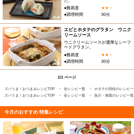
た。
●難易度
★
★
★
●調理時間
30分
エビとホタテのグラタン ウニク
リームソース
ウニクリームソースが濃厚なシーフ
ードグラタン。
●難易度
★
★
★
●調理時間
30分
1/1 ページ
ズバうま！おつまみレシピTOP
全レシピ一覧
ホタテの貝柱のレシピ一
ズバうま！おつまみレシピTOP
全レシピ一覧
魚介・海藻のレシピ一覧
今月のおすすめ 特集レシピ