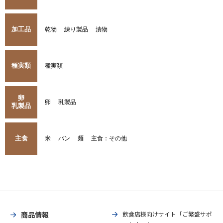
加工品
乾物
練り製品
漬物
種実類
種実類
卵
卵
乳製品
乳製品
主食
米
パン
麺
主食：その他
商品情報
飲食店様向けサイト「ご繁盛サポ