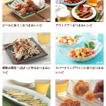
ビールに合う！おつまみレシピ
アウトドア！おつまみレシピ
家飲み限定！ぱぱっと作るおつまみレ
スパークリングワインに合うおつまみ
シピ
レシピ