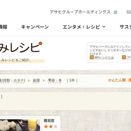
アサヒグループホールディングス
Gl
情報
キャンペーン
エンタメ・レシピ
サス
アサヒパークにログインしてい
シピやおいしそうボタンなどの
だけます。
MYレシピとは
ア
まみレシピをご紹介。
かんたん順（
藻
(
貝類
：
ホタテ
)
副菜
季節：冬
［ 1件 ］
]