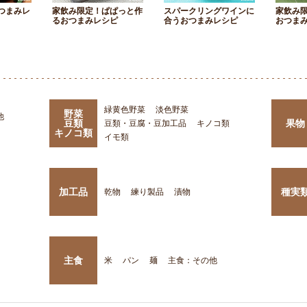
つまみレ
家飲み限定！ぱぱっと作
スパークリングワインに
家飲み
るおつまみレシピ
合うおつまみレシピ
おつま
緑黄色野菜
淡色野菜
野菜
他
豆類
果物
豆類・豆腐・豆加工品
キノコ類
キノコ類
イモ類
加工品
種実
乾物
練り製品
漬物
主食
米
パン
麺
主食：その他