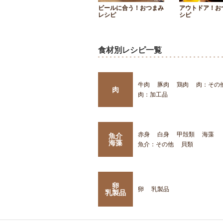
ビールに合う！おつまみ
アウトドア！お
レシピ
シピ
食材別レシピ一覧
牛肉
豚肉
鶏肉
肉：その
肉
肉：加工品
赤身
白身
甲殻類
海藻
魚介
海藻
魚介：その他
貝類
卵
卵
乳製品
乳製品