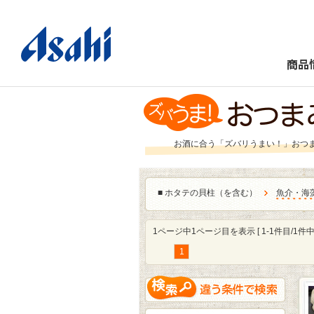
商品
お酒に合う「ズバリうまい！」おつ
■
ホタテの貝柱（を含む）
魚介・海
1ページ中1ページ目を表示 [ 1-1件目/1件中 
1