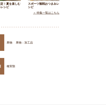
限定！夏を楽しむ
スポーツ観戦おつまみレ
みレシピ
シピ
＞ 特集一覧はこちら
果物
果物：加工品
類
種実類