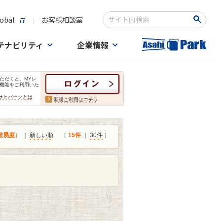
obal
お客様相談室
検索キーワード入力
テナビリティ
企業情報
ただくと、MYレ
機能をご利用いた
サヒパークとは
新規ご利用はコチラ
難易度）
｜
新しい順
［
15件
｜
30件
］