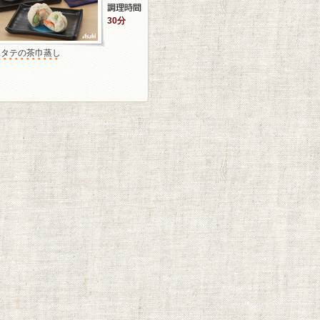
30分
ホタテの茶巾蒸し