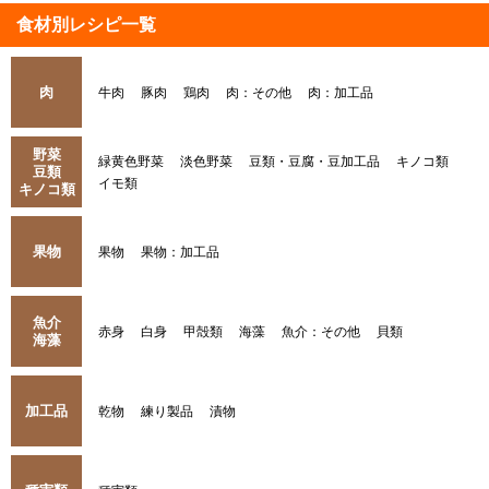
食材別レシピ一覧
肉
牛肉
豚肉
鶏肉
肉：その他
肉：加工品
野菜
緑黄色野菜
淡色野菜
豆類・豆腐・豆加工品
キノコ類
豆類
イモ類
キノコ類
果物
果物
果物：加工品
魚介
赤身
白身
甲殻類
海藻
魚介：その他
貝類
海藻
加工品
乾物
練り製品
漬物