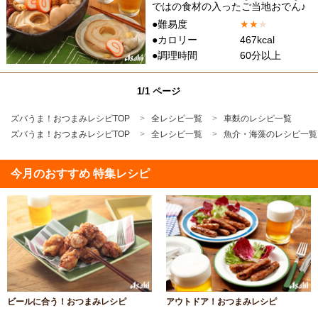
ではの食材の入ったご当地おでん♪
●難易度
★
★
★
●カロリー
467kcal
●調理時間
60分以上
1/1 ページ
ズバうま！おつまみレシピTOP
全レシピ一覧
車麩のレシピ一覧
ズバうま！おつまみレシピTOP
全レシピ一覧
魚介・海藻のレシピ一覧
今月のおすすめ 特集レシピ
ビールに合う！おつまみレシピ
アウトドア！おつまみレシピ