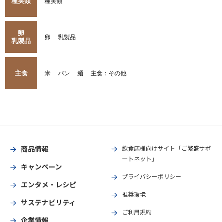
種実類
種実類
卵
卵
乳製品
乳製品
主食
米
パン
麺
主食：その他
商品情報
飲食店様向けサイト「ご繁盛サポ
ートネット」
キャンペーン
プライバシーポリシー
エンタメ・レシピ
推奨環境
サステナビリティ
ご利用規約
企業情報