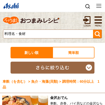
新しい順
簡単順
車麩（を含む） > 魚介・海藻(貝類) > 調理時間：60分以上 1
品
金沢おでん
車麩、赤巻、バイ貝などの金沢なら