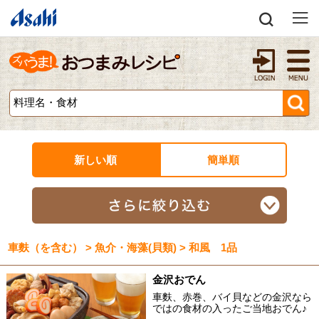
新しい順
簡単順
車麩（を含む） > 魚介・海藻(貝類) > 和風 1品
金沢おでん
車麩、赤巻、バイ貝などの金沢なら
ではの食材の入ったご当地おでん♪