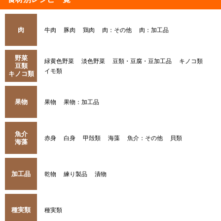
肉
牛肉
豚肉
鶏肉
肉：その他
肉：加工品
野菜
緑黄色野菜
淡色野菜
豆類・豆腐・豆加工品
キノコ類
豆類
イモ類
キノコ類
果物
果物
果物：加工品
魚介
赤身
白身
甲殻類
海藻
魚介：その他
貝類
海藻
加工品
乾物
練り製品
漬物
種実類
種実類