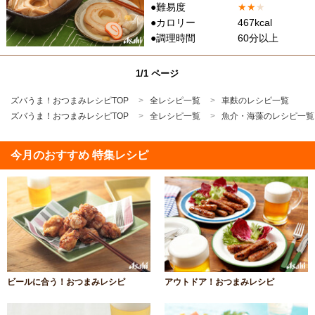
●難易度
★
★
★
●カロリー
467kcal
●調理時間
60分以上
1/1 ページ
ズバうま！おつまみレシピTOP
全レシピ一覧
車麩のレシピ一覧
ズバうま！おつまみレシピTOP
全レシピ一覧
魚介・海藻のレシピ一覧
今月のおすすめ 特集レシピ
ビールに合う！おつまみレシピ
アウトドア！おつまみレシピ