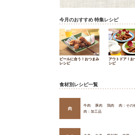
今月のおすすめ 特集レシピ
ビールに合う！おつまみ
アウトドア！お
レシピ
シピ
食材別レシピ一覧
牛肉
豚肉
鶏肉
肉：その
肉
肉：加工品