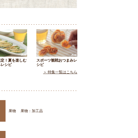
限定！夏を楽しむ
スポーツ観戦おつまみレ
みレシピ
シピ
＞ 特集一覧はこちら
果物
果物：加工品