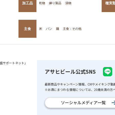
加工品
種実
乾物
練り製品
漬物
主食
米
パン
麺
主食：その他
盛サポートネット」
アサヒビール公式SNS
最新商品やキャンペーン情報、CMやメイキング動
※お酒にまつわる情報については、20歳未満の方へ
ソーシャルメディア一覧