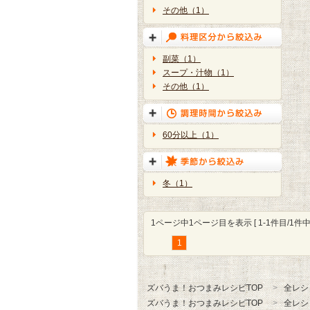
その他（1）
副菜（1）
スープ・汁物（1）
その他（1）
60分以上（1）
冬（1）
1ページ中1ページ目を表示 [ 1-1件目/1件中 
1
ズバうま！おつまみレシピTOP
全レシ
ズバうま！おつまみレシピTOP
全レシ