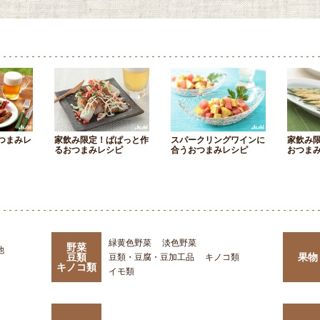
つまみレ
家飲み限定！ぱぱっと作
スパークリングワインに
家飲み
るおつまみレシピ
合うおつまみレシピ
おつま
緑黄色野菜
淡色野菜
野菜
他
豆類
果物
豆類・豆腐・豆加工品
キノコ類
キノコ類
イモ類