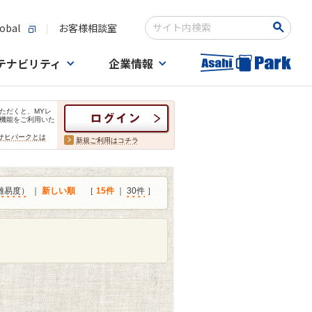
obal
お客様相談室
検索キーワード入力
テナビリティ
企業情報
ただくと、MYレ
機能をご利用いた
サヒパークとは
新規ご利用はコチラ
難易度）
｜
新しい順
［
15件
｜
30件
］