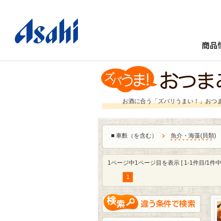
商品
お酒に合う「ズバリうまい！」おつ
■
車麩（を含む）
魚介・海藻
(
貝類
)
1ページ中1ページ目を表示 [ 1-1件目/1件中 
1