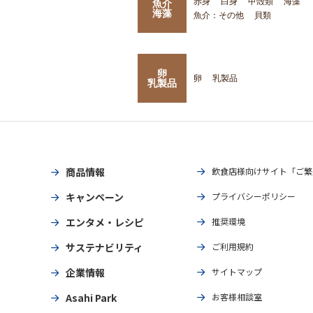
赤身
白身
甲殻類
海藻
魚介
海藻
魚介：その他
貝類
卵
卵
乳製品
乳製品
商品情報
飲食店様向けサイト「ご繁
キャンペーン
プライバシーポリシー
エンタメ・レシピ
推奨環境
サステナビリティ
ご利用規約
企業情報
サイトマップ
Asahi Park
お客様相談室