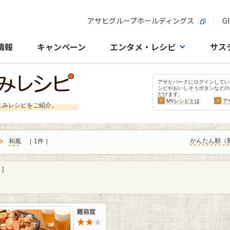
アサヒグループホールディングス
Gl
情報
キャンペーン
エンタメ・レシピ
サス
アサヒパークにログインしてい
シピやおいしそうボタンなどの
だけます。
MYレシピとは
ア
まみレシピをご紹介。
かんたん順（
和風
［ 1件 ］
]