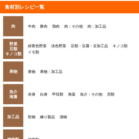
食材別レシピ一覧
肉
牛肉
豚肉
鶏肉
肉：その他
肉：加工品
野菜
緑黄色野菜
淡色野菜
豆類・豆腐・豆加工品
キノコ類
豆類
イモ類
キノコ類
果物
果物
果物：加工品
魚介
赤身
白身
甲殻類
海藻
魚介：その他
貝類
海藻
加工品
乾物
練り製品
漬物