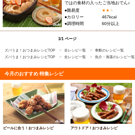
ではの食材の入ったご当地おでん♪
●難易度
★
★
★
●カロリー
467kcal
●調理時間
60分以上
1/1 ページ
ズバうま！おつまみレシピTOP
全レシピ一覧
車麩のレシピ一覧
ズバうま！おつまみレシピTOP
全レシピ一覧
魚介・海藻のレシピ一覧
今月のおすすめ 特集レシピ
ビールに合う！おつまみレシピ
アウトドア！おつまみレシピ