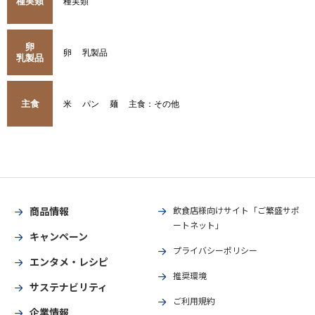
種実類
種実類
卵
卵
乳製品
乳製品
主食
米
パン
麺
主食：その他
商品情報
飲食店様向けサイト「ご繁盛サポ
ートネット」
キャンペーン
プライバシーポリシー
エンタメ・レシピ
推奨環境
サステナビリティ
ご利用規約
企業情報