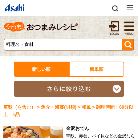
新しい順
簡単順
車麩（を含む） > 魚介・海藻(貝類) > 和風 > 調理時間：60分以
上 1品
金沢おでん
車麩、赤巻、バイ貝などの金沢なら