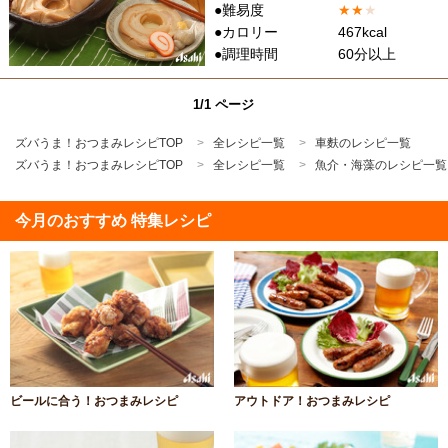
●難易度
★
★
★
●カロリー
467kcal
●調理時間
60分以上
1/1 ページ
ズバうま！おつまみレシピTOP
全レシピ一覧
車麩のレシピ一覧
ズバうま！おつまみレシピTOP
全レシピ一覧
魚介・海藻のレシピ一覧
今月のおすすめ 特集レシピ
ビールに合う！おつまみレシピ
アウトドア！おつまみレシピ