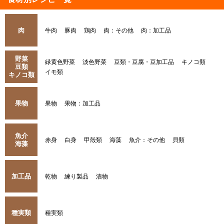
肉
牛肉
豚肉
鶏肉
肉：その他
肉：加工品
野菜
緑黄色野菜
淡色野菜
豆類・豆腐・豆加工品
キノコ類
豆類
イモ類
キノコ類
果物
果物
果物：加工品
魚介
赤身
白身
甲殻類
海藻
魚介：その他
貝類
海藻
加工品
乾物
練り製品
漬物
種実類
種実類