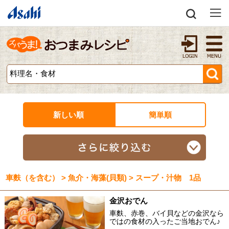
新しい順
簡単順
車麩（を含む） > 魚介・海藻(貝類) > スープ・汁物 1品
金沢おでん
車麩、赤巻、バイ貝などの金沢なら
ではの食材の入ったご当地おでん♪