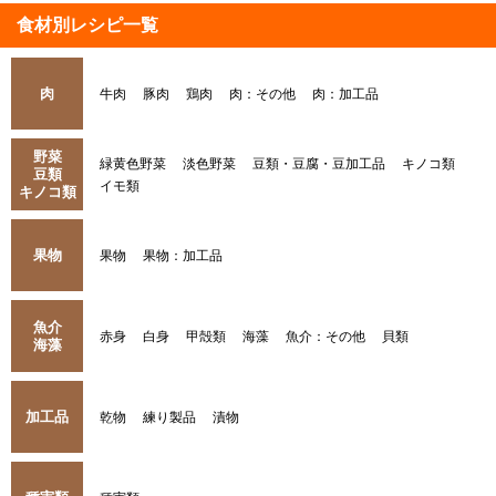
食材別レシピ一覧
肉
牛肉
豚肉
鶏肉
肉：その他
肉：加工品
野菜
緑黄色野菜
淡色野菜
豆類・豆腐・豆加工品
キノコ類
豆類
イモ類
キノコ類
果物
果物
果物：加工品
魚介
赤身
白身
甲殻類
海藻
魚介：その他
貝類
海藻
加工品
乾物
練り製品
漬物