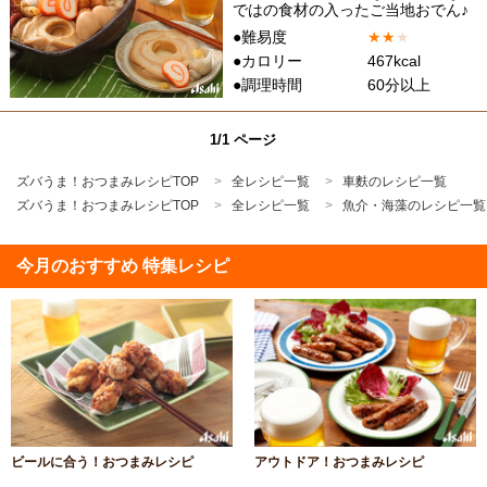
ではの食材の入ったご当地おでん♪
●難易度
★
★
★
●カロリー
467kcal
●調理時間
60分以上
1/1 ページ
ズバうま！おつまみレシピTOP
全レシピ一覧
車麩のレシピ一覧
ズバうま！おつまみレシピTOP
全レシピ一覧
魚介・海藻のレシピ一覧
今月のおすすめ 特集レシピ
ビールに合う！おつまみレシピ
アウトドア！おつまみレシピ