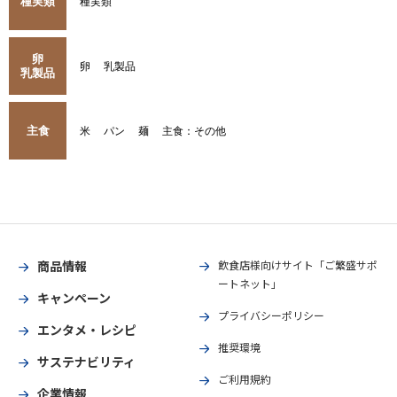
種実類
種実類
卵
卵
乳製品
乳製品
主食
米
パン
麺
主食：その他
商品情報
飲食店様向けサイト「ご繁盛サポ
ートネット」
キャンペーン
プライバシーポリシー
エンタメ・レシピ
推奨環境
サステナビリティ
ご利用規約
企業情報