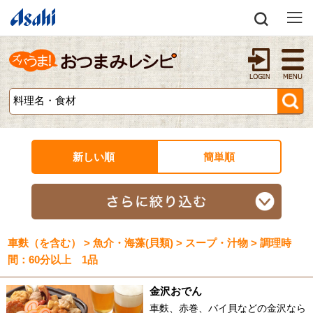
新しい順
簡単順
車麩（を含む） > 魚介・海藻(貝類) > スープ・汁物 > 調理時
間：60分以上 1品
金沢おでん
車麩、赤巻、バイ貝などの金沢なら