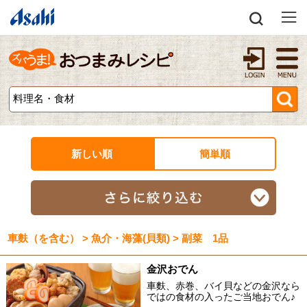
新しい順
簡単順
車麩（を含む） > 魚介・海藻(貝類) > 副菜 1品
金沢おでん
車麩、赤巻、バイ貝などの金沢なら
ではの食材の入ったご当地おでん♪