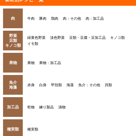
肉
牛肉
豚肉
鶏肉
肉：その他
肉：加工品
野菜
緑黄色野菜
淡色野菜
豆類・豆腐・豆加工品
キノコ類
豆類
イモ類
キノコ類
果物
果物
果物：加工品
魚介
赤身
白身
甲殻類
海藻
魚介：その他
貝類
海藻
加工品
乾物
練り製品
漬物
種実類
種実類