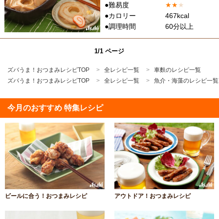
●難易度
★
★
★
●カロリー
467kcal
●調理時間
60分以上
1/1 ページ
ズバうま！おつまみレシピTOP
全レシピ一覧
車麩のレシピ一覧
ズバうま！おつまみレシピTOP
全レシピ一覧
魚介・海藻のレシピ一覧
今月のおすすめ 特集レシピ
ビールに合う！おつまみレシピ
アウトドア！おつまみレシピ