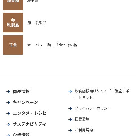
種実類
種実類
卵
卵
乳製品
乳製品
主食
米
パン
麺
主食：その他
商品情報
飲食店様向けサイト「ご繁盛サポ
ートネット」
キャンペーン
プライバシーポリシー
エンタメ・レシピ
推奨環境
サステナビリティ
ご利用規約
企業情報