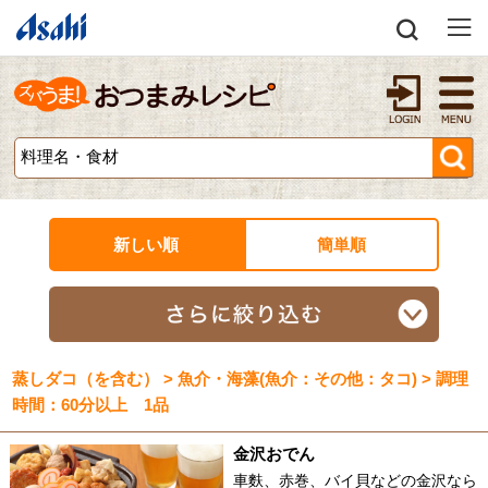
新しい順
簡単順
蒸しダコ（を含む） > 魚介・海藻(魚介：その他：タコ) > 調理
時間：60分以上 1品
金沢おでん
車麩、赤巻、バイ貝などの金沢なら