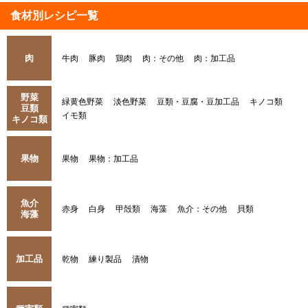
食材別レシピ一覧
肉
牛肉
豚肉
鶏肉
肉：その他
肉：加工品
野菜
緑黄色野菜
淡色野菜
豆類・豆腐・豆加工品
キノコ類
豆類
イモ類
キノコ類
果物
果物
果物：加工品
魚介
赤身
白身
甲殻類
海藻
魚介：その他
貝類
海藻
加工品
乾物
練り製品
漬物