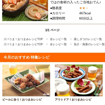
ではの食材の入ったご当地おでん♪
●難易度
★
★
★
●カロリー
467kcal
●調理時間
60分以上
1/1 ページ
ズバうま！おつまみレシピTOP
全レシピ一覧
蒸しダコのレシピ一覧
ズバうま！おつまみレシピTOP
全レシピ一覧
魚介・海藻のレシピ一覧
今月のおすすめ 特集レシピ
ビールに合う！おつまみレシピ
アウトドア！おつまみレシピ