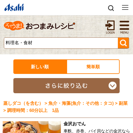
新しい順
簡単順
蒸しダコ（を含む） > 魚介・海藻(魚介：その他：タコ) > 副菜
> 調理時間：60分以上 1品
金沢おでん
車麩、赤巻、バイ貝などの金沢なら