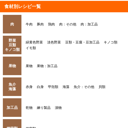
食材別レシピ一覧
肉
牛肉
豚肉
鶏肉
肉：その他
肉：加工品
野菜
緑黄色野菜
淡色野菜
豆類・豆腐・豆加工品
キノコ類
豆類
イモ類
キノコ類
果物
果物
果物：加工品
魚介
赤身
白身
甲殻類
海藻
魚介：その他
貝類
海藻
加工品
乾物
練り製品
漬物