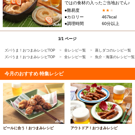
ではの食材の入ったご当地おでん♪
●難易度
★
★
★
●カロリー
467kcal
●調理時間
60分以上
1/1 ページ
ズバうま！おつまみレシピTOP
全レシピ一覧
蒸しダコのレシピ一覧
ズバうま！おつまみレシピTOP
全レシピ一覧
魚介・海藻のレシピ一覧
今月のおすすめ 特集レシピ
ビールに合う！おつまみレシピ
アウトドア！おつまみレシピ