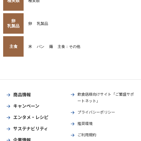
種実類
種実類
卵
卵
乳製品
乳製品
主食
米
パン
麺
主食：その他
商品情報
飲食店様向けサイト「ご繁盛サポ
ートネット」
キャンペーン
プライバシーポリシー
エンタメ・レシピ
推奨環境
サステナビリティ
ご利用規約
企業情報