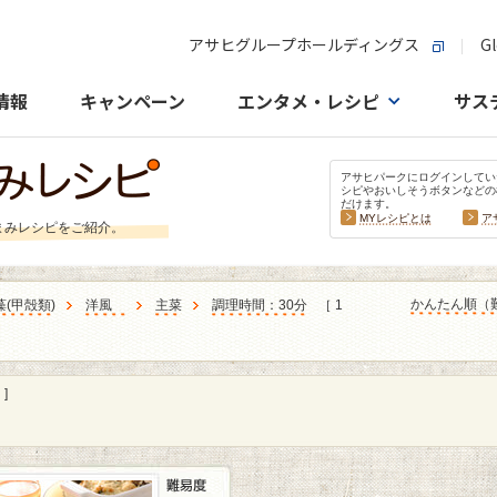
アサヒグループホールディングス
Gl
情報
キャンペーン
エンタメ・レシピ
サス
アサヒパークにログインしてい
シピやおいしそうボタンなどの
だけます。
MYレシピとは
ア
まみレシピをご紹介。
かんたん順（
藻
(
甲殻類
)
洋風
主菜
調理時間：30分
［ 1
]