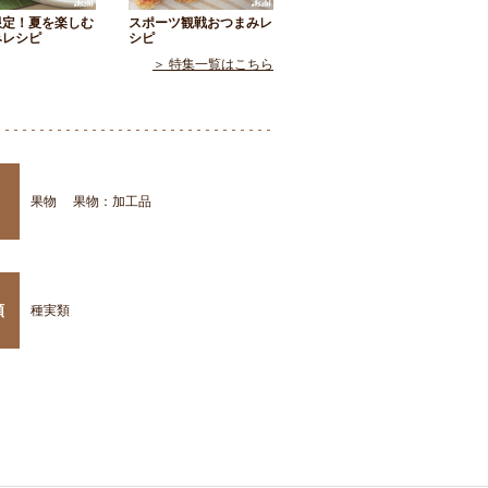
限定！夏を楽しむ
スポーツ観戦おつまみレ
みレシピ
シピ
＞ 特集一覧はこちら
果物
果物：加工品
類
種実類