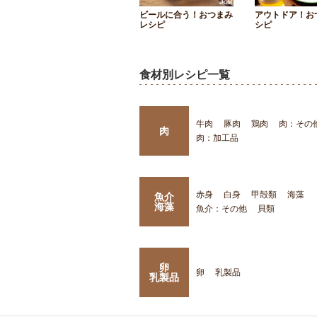
ビールに合う！おつまみ
アウトドア！お
レシピ
シピ
食材別レシピ一覧
牛肉
豚肉
鶏肉
肉：その
肉
肉：加工品
赤身
白身
甲殻類
海藻
魚介
海藻
魚介：その他
貝類
卵
卵
乳製品
乳製品