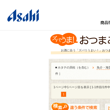
商品
お酒に合う「ズバリうまい！」おつ
■
ホタテの貝柱（を含む）
魚介・海
件 ］
1ページ中1ページ目を表示 [ 1-1件目/1件中 
1