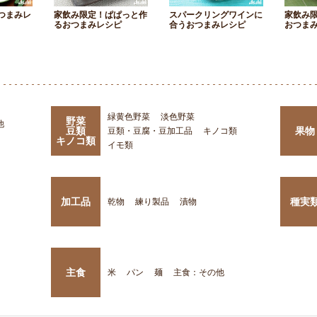
つまみレ
家飲み限定！ぱぱっと作
スパークリングワインに
家飲み
るおつまみレシピ
合うおつまみレシピ
おつま
緑黄色野菜
淡色野菜
野菜
他
豆類
果物
豆類・豆腐・豆加工品
キノコ類
キノコ類
イモ類
加工品
種実
乾物
練り製品
漬物
主食
米
パン
麺
主食：その他