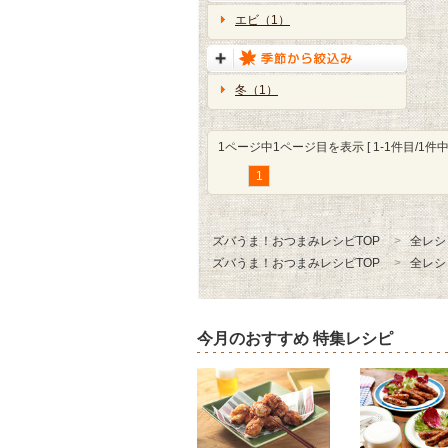
エビ（1）
冬（1）
1ページ中1ページ目を表示 [ 1-1件目/1件中 
1
ズバうま！おつまみレシピTOP
全レシ
ズバうま！おつまみレシピTOP
全レシ
今月のおすすめ 特集レシピ