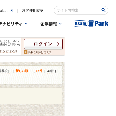
obal
お客様相談室
検索キーワード入力
テナビリティ
企業情報
ただくと、MYレ
機能をご利用いた
サヒパークとは
新規ご利用はコチラ
難易度）
｜
新しい順
［
15件
｜
30件
］