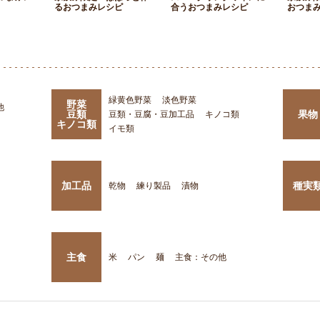
るおつまみレシピ
合うおつまみレシピ
おつま
緑黄色野菜
淡色野菜
野菜
他
豆類
果物
豆類・豆腐・豆加工品
キノコ類
キノコ類
イモ類
加工品
種実
乾物
練り製品
漬物
主食
米
パン
麺
主食：その他