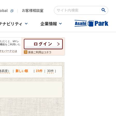
obal
お客様相談室
検索キーワード入力
テナビリティ
企業情報
ただくと、MYレ
機能をご利用いた
サヒパークとは
新規ご利用はコチラ
難易度）
｜
新しい順
［
15件
｜
30件
］