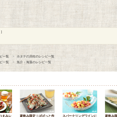
]
ピ一覧
ホタテの貝柱のレシピ一覧
ピ一覧
魚介・海藻のレシピ一覧
つまみレ
家飲み限定！ぱぱっと作
スパークリングワインに
家飲み