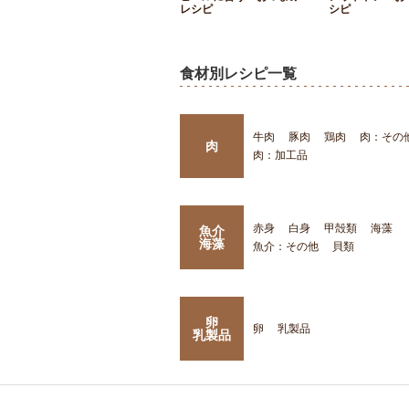
レシピ
シピ
食材別レシピ一覧
牛肉
豚肉
鶏肉
肉：その
肉
肉：加工品
赤身
白身
甲殻類
海藻
魚介
海藻
魚介：その他
貝類
卵
卵
乳製品
乳製品