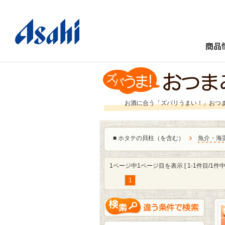
商品
お酒に合う「ズバリうまい！」おつ
■
ホタテの貝柱（を含む）
魚介・海
1ページ中1ページ目を表示 [ 1-1件目/1件中 
1