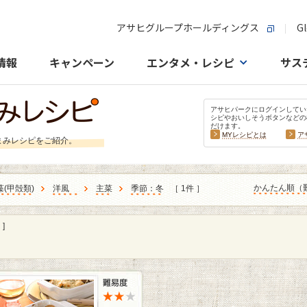
アサヒグループホールディングス
Gl
情報
キャンペーン
エンタメ・レシピ
サス
アサヒパークにログインしてい
シピやおいしそうボタンなどの
だけます。
MYレシピとは
ア
まみレシピをご紹介。
かんたん順（
藻
(
甲殻類
)
洋風
主菜
季節：冬
［ 1件 ］
]