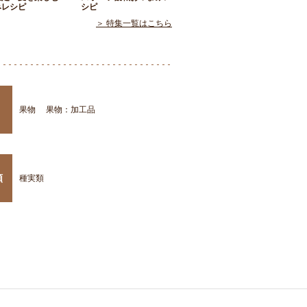
みレシピ
シピ
＞ 特集一覧はこちら
果物
果物：加工品
類
種実類