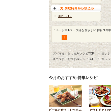
30分（1）
1ページ中1ページ目を表示 [ 1-1件目/1件中 
1
ズバうま！おつまみレシピTOP
全レシ
ズバうま！おつまみレシピTOP
全レシ
今月のおすすめ 特集レシピ
ビールに合う！おつまみ
アウトドア！お