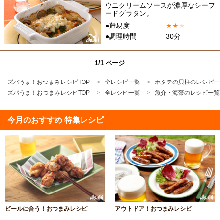
ウニクリームソースが濃厚なシーフ
ードグラタン。
●難易度
★
★
★
●調理時間
30分
1/1 ページ
ズバうま！おつまみレシピTOP
全レシピ一覧
ホタテの貝柱のレシピ一
ズバうま！おつまみレシピTOP
全レシピ一覧
魚介・海藻のレシピ一覧
今月のおすすめ 特集レシピ
ビールに合う！おつまみレシピ
アウトドア！おつまみレシピ