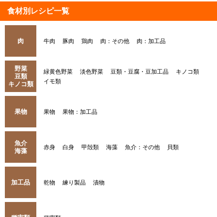
食材別レシピ一覧
肉
牛肉
豚肉
鶏肉
肉：その他
肉：加工品
野菜
緑黄色野菜
淡色野菜
豆類・豆腐・豆加工品
キノコ類
豆類
イモ類
キノコ類
果物
果物
果物：加工品
魚介
赤身
白身
甲殻類
海藻
魚介：その他
貝類
海藻
加工品
乾物
練り製品
漬物