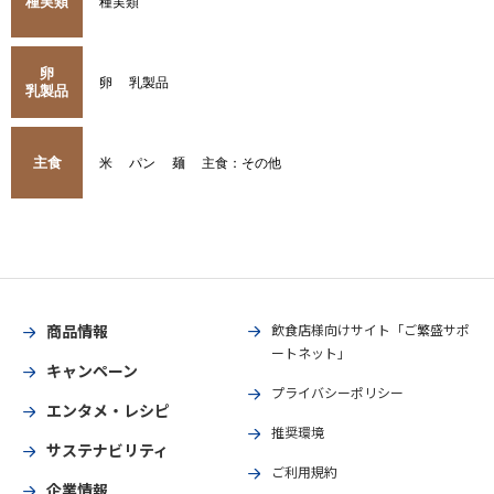
種実類
種実類
卵
卵
乳製品
乳製品
主食
米
パン
麺
主食：その他
商品情報
飲食店様向けサイト「ご繁盛サポ
ートネット」
キャンペーン
プライバシーポリシー
エンタメ・レシピ
推奨環境
サステナビリティ
ご利用規約
企業情報