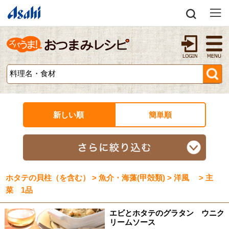
新しい順
簡単順
ホタテの貝柱（を含む） > 魚介・海藻(甲殻類) > 洋風 > 主
菜 1品
エビとホタテのグラタン ウニク
リームソース