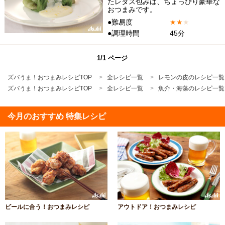
たレタス包みは、ちょっぴり豪華な
おつまみです。
●難易度
★
★
★
●調理時間
45分
1/1 ページ
ズバうま！おつまみレシピTOP
全レシピ一覧
レモンの皮のレシピ一覧
ズバうま！おつまみレシピTOP
全レシピ一覧
魚介・海藻のレシピ一覧
今月のおすすめ 特集レシピ
ビールに合う！おつまみレシピ
アウトドア！おつまみレシピ