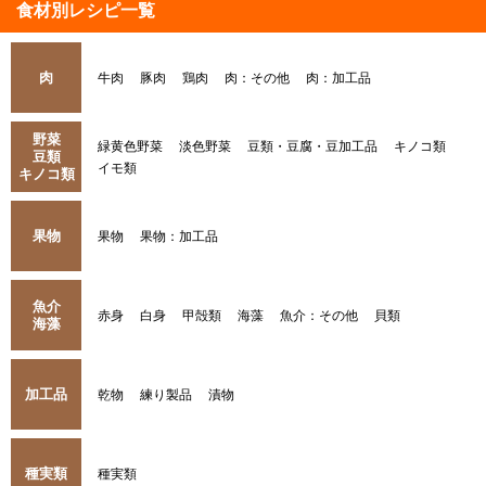
食材別レシピ一覧
肉
牛肉
豚肉
鶏肉
肉：その他
肉：加工品
野菜
緑黄色野菜
淡色野菜
豆類・豆腐・豆加工品
キノコ類
豆類
イモ類
キノコ類
果物
果物
果物：加工品
魚介
赤身
白身
甲殻類
海藻
魚介：その他
貝類
海藻
加工品
乾物
練り製品
漬物
種実類
種実類