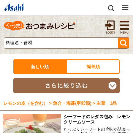
新しい順
簡単順
レモンの皮（を含む） > 魚介・海藻(甲殻類) > 主菜 1品
シーフードのレタス包み レモン
クリームソース
たっぷりシーフードの旨味が詰まっ