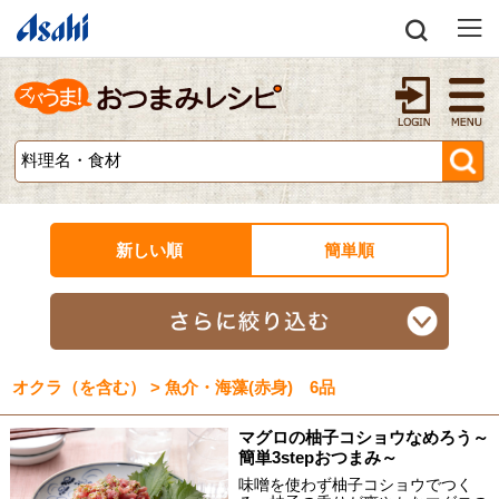
新しい順
簡単順
オクラ（を含む） > 魚介・海藻(赤身) 6品
マグロの柚子コショウなめろう～
簡単3stepおつまみ～
味噌を使わず柚子コショウでつく