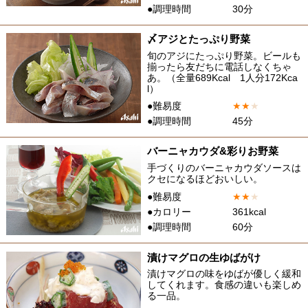
●調理時間
30分
〆アジとたっぷり野菜
旬のアジにたっぷり野菜。ビールも
揃ったら友だちに電話しなくちゃ
あ。（全量689Kcal 1人分172Kca
l）
●難易度
★
★
★
●調理時間
45分
バーニャカウダ&彩りお野菜
手づくりのバーニャカウダソースは
クセになるほどおいしい。
●難易度
★
★
★
●カロリー
361kcal
●調理時間
60分
漬けマグロの生ゆばがけ
漬けマグロの味をゆばが優しく緩和
してくれます。食感の違いも楽しめ
る一品。