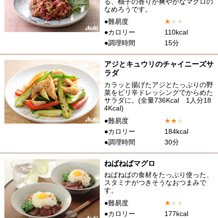
る、柚子の香りが爽やかなマグロの
なめろうです。
●難易度
★
★
★
●カロリー
110kcal
●調理時間
15分
アジとキュウリのチャイニーズサ
ラダ
カラッと揚げたアジとたっぷりの野
菜をピリ辛ドレッシングでからめた
サラダに。(全量736Kcal 1人分18
4Kcal)
●難易度
★
★
★
●カロリー
184kcal
●調理時間
30分
ねばねばマグロ
ねばねばの食材をたっぷり使った、
スタミナがつきそうなおつまみで
す。
●難易度
★
★
★
●カロリー
177kcal