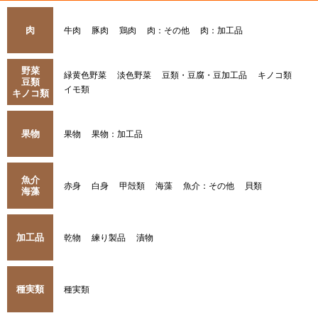
肉
牛肉
豚肉
鶏肉
肉：その他
肉：加工品
野菜
緑黄色野菜
淡色野菜
豆類・豆腐・豆加工品
キノコ類
豆類
イモ類
キノコ類
果物
果物
果物：加工品
魚介
赤身
白身
甲殻類
海藻
魚介：その他
貝類
海藻
加工品
乾物
練り製品
漬物
種実類
種実類