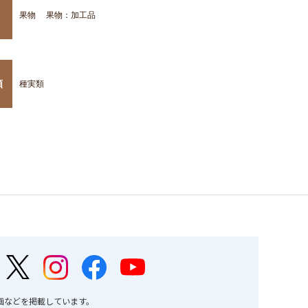
果物
果物：加工品
類
種実類
画などを掲載しています。