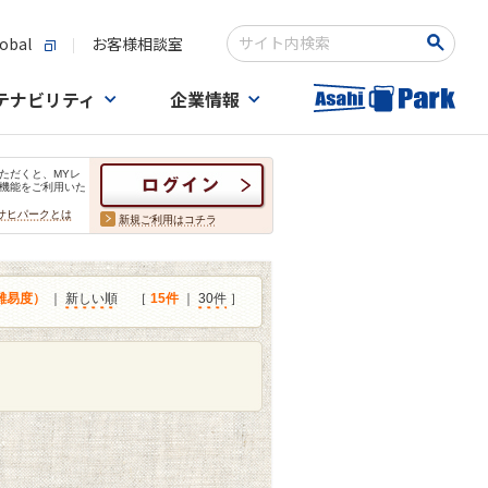
obal
お客様相談室
検索キーワード入力
テナビリティ
企業情報
ただくと、MYレ
機能をご利用いた
サヒパークとは
新規ご利用はコチラ
難易度）
｜
新しい順
［
15件
｜
30件
］