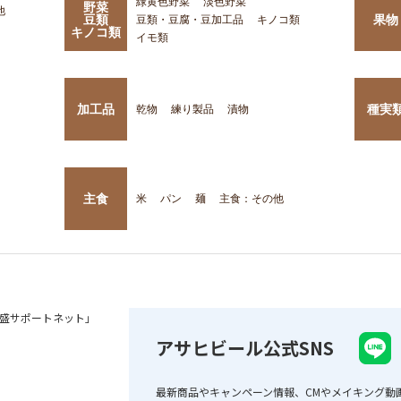
緑黄色野菜
淡色野菜
野菜
他
豆類
果物
豆類・豆腐・豆加工品
キノコ類
キノコ類
イモ類
加工品
種実
乾物
練り製品
漬物
主食
米
パン
麺
主食：その他
盛サポートネット」
アサヒビール公式SNS
最新商品やキャンペーン情報、CMやメイキング動