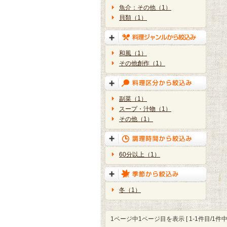
魚介：その他（1）
貝類（1）
和風（1）
その他創作（1）
副菜（1）
スープ・汁物（1）
その他（1）
60分以上（1）
冬（1）
1ページ中1ページ目を表示 [ 1-1件目/1件中 