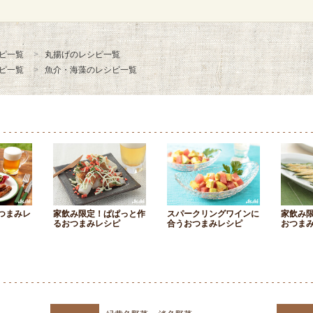
ピ一覧
丸揚げのレシピ一覧
ピ一覧
魚介・海藻のレシピ一覧
つまみレ
家飲み限定！ぱぱっと作
スパークリングワインに
家飲み
るおつまみレシピ
合うおつまみレシピ
おつま