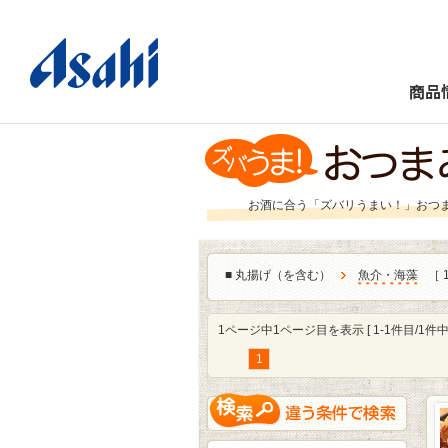
商品
お酒に合う「ズバリうまい！」おつ
■
丸揚げ（を含む）
魚介・海藻
［ 
1ページ中1ページ目を表示 [ 1-1件目/1件中 
1