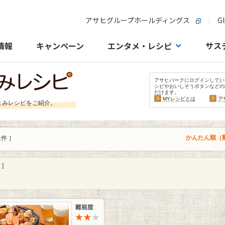
アサヒグループホールディングス
Gl
情報
キャンペーン
エンタメ・レシピ
サス
アサヒパークにログインしてい
シピやおいしそうボタンなどの
だけます。
MYレシピとは
ア
まみレシピをご紹介。
かんたん順（
1件 ］
]