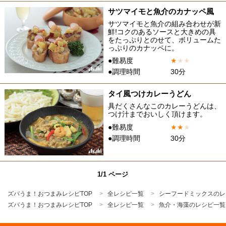
サツマイモと魚介のカナッペ風
サツマイモと魚介の組み合わせが新
鮮!コクのあるソースと大きめの具
をたっぷりとのせて、ボリュームた
っぷりのカナッペに。
●難易度
★
★
★
●調理時間
30分
タイ風つけカレーうどん
具だくさんなこのカレーうどんは、
つけ汁までおいしく頂けます。
●難易度
★
★
★
●調理時間
30分
1/1 ページ
ズバうま！おつまみレシピTOP
全レシピ一覧
シーフードミックスのレ
ズバうま！おつまみレシピTOP
全レシピ一覧
魚介・海藻のレシピ一覧