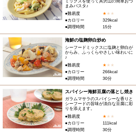
ミックスを使って具沢山の簡単おつ
まみパスタ♪
●難易度
★
★
★
●カロリー
329kcal
●調理時間
15分
海鮮の塩麹卵白炒め
シーフードミックスに塩麹と卵白が
からみ、ふっくらやさしい味わいに
♪
●難易度
★
★
★
●カロリー
266kcal
●調理時間
30分
スパイシー海鮮豆腐の落とし焼き
ガラムマサラのスパイシーな香りと
シーフードの旨味が淡白な豆腐に彩
りを添えます。
●難易度
★
★
★
●カロリー
111kcal
●調理時間
30分