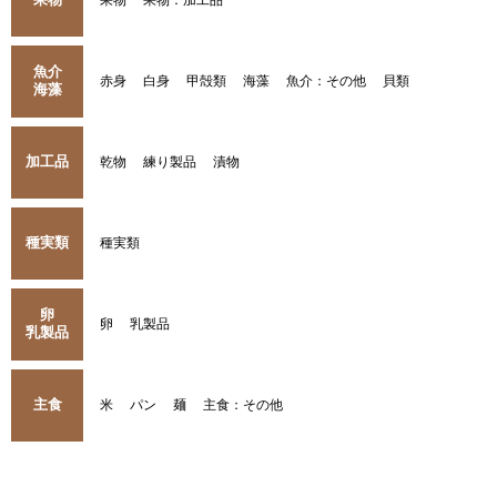
果物
果物：加工品
魚介
赤身
白身
甲殻類
海藻
魚介：その他
貝類
海藻
加工品
乾物
練り製品
漬物
種実類
種実類
卵
卵
乳製品
乳製品
主食
米
パン
麺
主食：その他