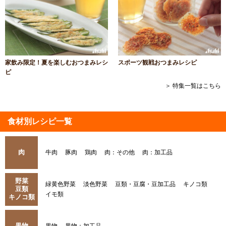
家飲み限定！夏を楽しむおつまみレシ
スポーツ観戦おつまみレシピ
ピ
＞ 特集一覧はこちら
食材別レシピ一覧
肉
牛肉
豚肉
鶏肉
肉：その他
肉：加工品
野菜
緑黄色野菜
淡色野菜
豆類・豆腐・豆加工品
キノコ類
豆類
イモ類
キノコ類
果物