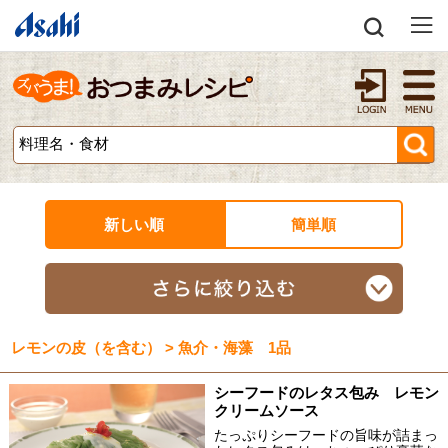
新しい順
簡単順
レモンの皮（を含む） > 魚介・海藻 1品
シーフードのレタス包み レモン
クリームソース
たっぷりシーフードの旨味が詰まっ