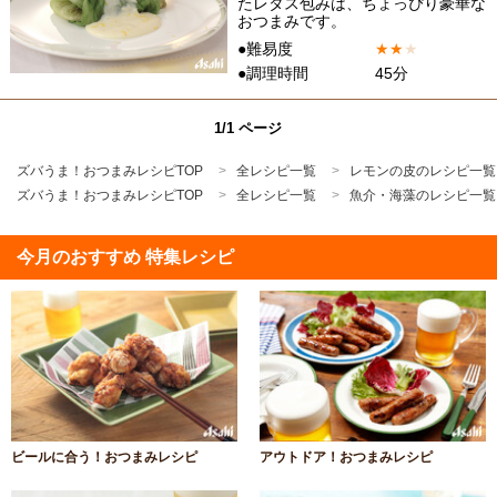
たレタス包みは、ちょっぴり豪華な
おつまみです。
●難易度
★
★
★
●調理時間
45分
1/1 ページ
ズバうま！おつまみレシピTOP
全レシピ一覧
レモンの皮のレシピ一覧
ズバうま！おつまみレシピTOP
全レシピ一覧
魚介・海藻のレシピ一覧
今月のおすすめ 特集レシピ
ビールに合う！おつまみレシピ
アウトドア！おつまみレシピ