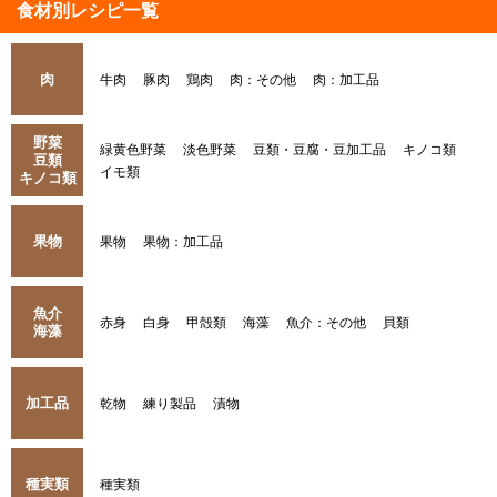
食材別レシピ一覧
肉
牛肉
豚肉
鶏肉
肉：その他
肉：加工品
野菜
緑黄色野菜
淡色野菜
豆類・豆腐・豆加工品
キノコ類
豆類
イモ類
キノコ類
果物
果物
果物：加工品
魚介
赤身
白身
甲殻類
海藻
魚介：その他
貝類
海藻
加工品
乾物
練り製品
漬物
種実類
種実類