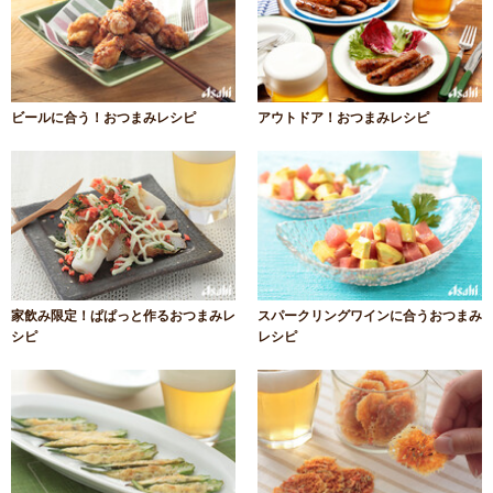
ビールに合う！おつまみレシピ
アウトドア！おつまみレシピ
家飲み限定！ぱぱっと作るおつまみレ
スパークリングワインに合うおつまみ
シピ
レシピ