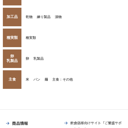
加工品
乾物
練り製品
漬物
種実類
種実類
卵
卵
乳製品
乳製品
主食
米
パン
麺
主食：その他
商品情報
飲食店様向けサイト「ご繁盛サポ