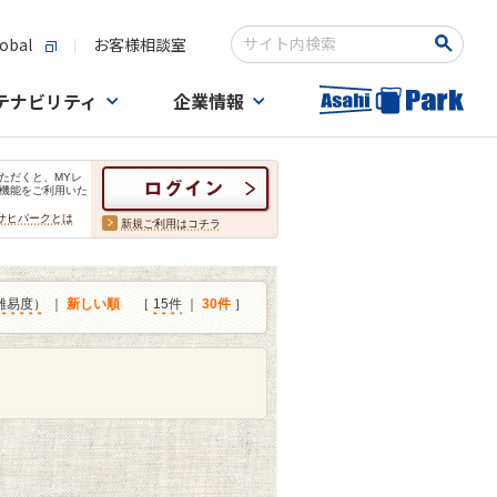
obal
お客様相談室
検索キーワード入力
テナビリティ
企業情報
ただくと、MYレ
機能をご利用いた
サヒパークとは
新規ご利用はコチラ
難易度）
｜
新しい順
［
15件
｜
30件
］