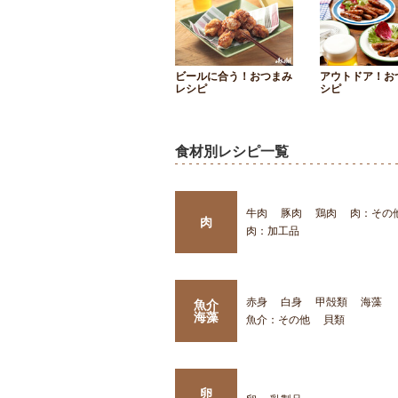
ビールに合う！おつまみ
アウトドア！お
レシピ
シピ
食材別レシピ一覧
牛肉
豚肉
鶏肉
肉：その
肉
肉：加工品
赤身
白身
甲殻類
海藻
魚介
海藻
魚介：その他
貝類
卵