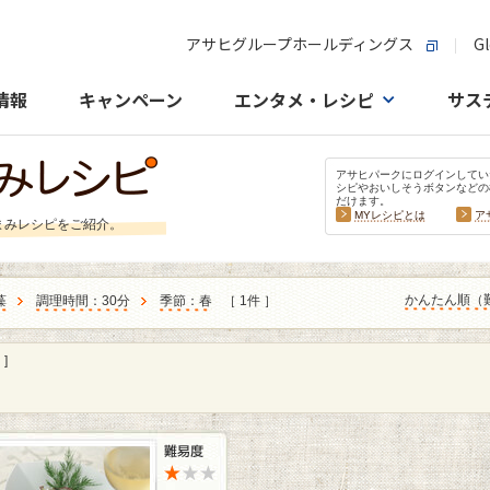
アサヒグループホールディングス
Gl
情報
キャンペーン
エンタメ・レシピ
サス
アサヒパークにログインしてい
シピやおいしそうボタンなどの
だけます。
MYレシピとは
ア
まみレシピをご紹介。
かんたん順（
藻
調理時間：30分
季節：春
［ 1件 ］
]