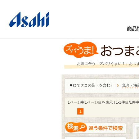
商品
お酒に合う「ズバリうまい！」おつ
■
ゆでタコの足（を含む）
魚介・海
1ページ中1ページ目を表示 [ 1-1件目/1件中 
1