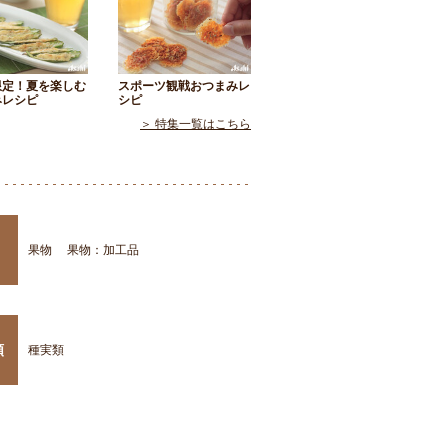
限定！夏を楽しむ
スポーツ観戦おつまみレ
みレシピ
シピ
＞ 特集一覧はこちら
果物
果物：加工品
類
種実類