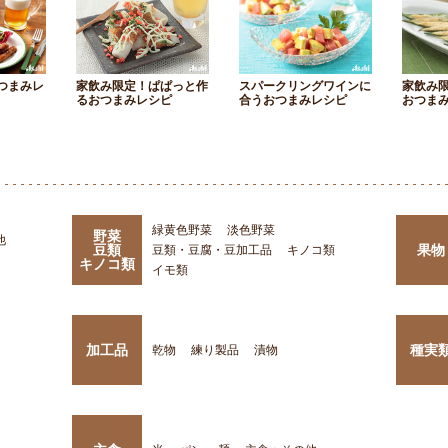
つまみレ
家飲み限定！ぱぱっと作
スパークリングワインに
家飲み
るおつまみレシピ
合うおつまみレシピ
おつま
緑黄色野菜
淡色野菜
野菜
他
豆類
果物
豆類・豆腐・豆加工品
キノコ類
キノコ類
イモ類
加工品
種実
乾物
練り製品
漬物