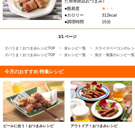
た簡単絶品おつまみ♪
●難易度
★
★
★
●カロリー
312kcal
●調理時間
15分
1/1 ページ
ズバうま！おつまみレシピTOP
全レシピ一覧
スライスベーコンのレシ
ズバうま！おつまみレシピTOP
全レシピ一覧
魚介・海藻のレシピ一覧
今月のおすすめ 特集レシピ
ビールに合う！おつまみレシピ
アウトドア！おつまみレシピ