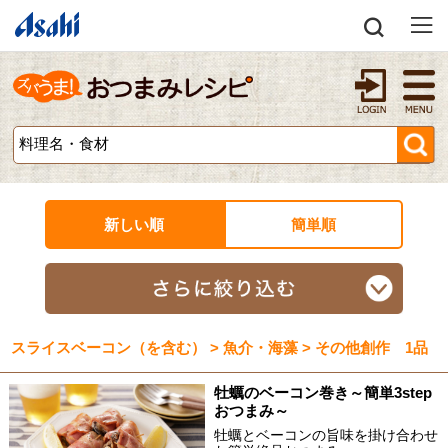
新しい順
簡単順
スライスベーコン（を含む） > 魚介・海藻 > その他創作 1品
牡蠣のベーコン巻き～簡単3step
おつまみ～
牡蠣とベーコンの旨味を掛け合わせ