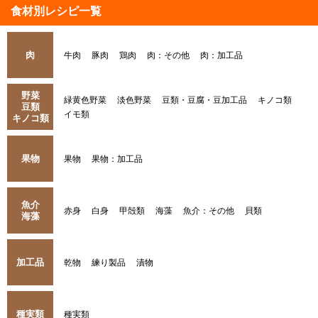
食材別レシピ一覧
肉
牛肉
豚肉
鶏肉
肉：その他
肉：加工品
野菜
緑黄色野菜
淡色野菜
豆類・豆腐・豆加工品
キノコ類
豆類
イモ類
キノコ類
果物
果物
果物：加工品
魚介
赤身
白身
甲殻類
海藻
魚介：その他
貝類
海藻
加工品
乾物
練り製品
漬物
種実類
種実類