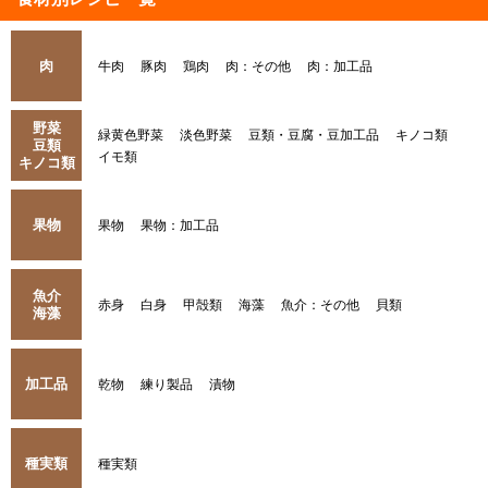
肉
牛肉
豚肉
鶏肉
肉：その他
肉：加工品
野菜
緑黄色野菜
淡色野菜
豆類・豆腐・豆加工品
キノコ類
豆類
イモ類
キノコ類
果物
果物
果物：加工品
魚介
赤身
白身
甲殻類
海藻
魚介：その他
貝類
海藻
加工品
乾物
練り製品
漬物
種実類
種実類