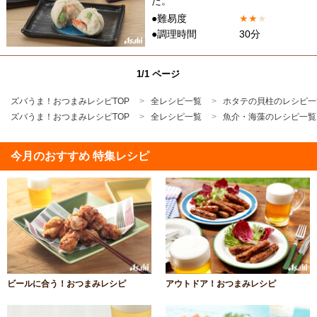
た。
●難易度
★
★
★
●調理時間
30分
1/1 ページ
ズバうま！おつまみレシピTOP
全レシピ一覧
ホタテの貝柱のレシピ一
ズバうま！おつまみレシピTOP
全レシピ一覧
魚介・海藻のレシピ一覧
今月のおすすめ 特集レシピ
ビールに合う！おつまみレシピ
アウトドア！おつまみレシピ