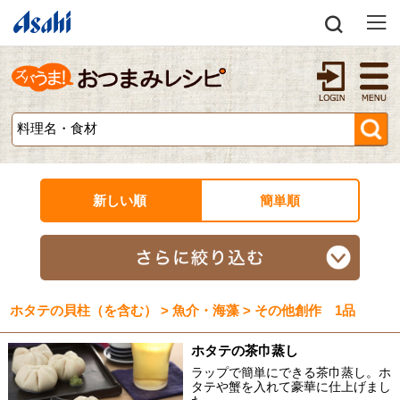
新しい順
簡単順
ホタテの貝柱（を含む） > 魚介・海藻 > その他創作 1品
ホタテの茶巾蒸し
ラップで簡単にできる茶巾蒸し。ホ
タテや蟹を入れて豪華に仕上げまし