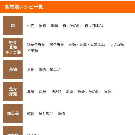
食材別レシピ一覧
肉
牛肉
豚肉
鶏肉
肉：その他
肉：加工品
野菜
緑黄色野菜
淡色野菜
豆類・豆腐・豆加工品
キノコ類
豆類
イモ類
キノコ類
果物
果物
果物：加工品
魚介
赤身
白身
甲殻類
海藻
魚介：その他
貝類
海藻
加工品
乾物
練り製品
漬物