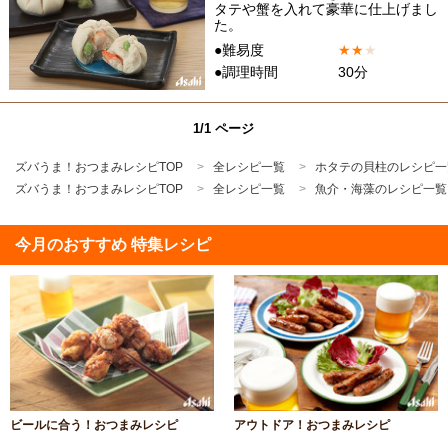
タテや蟹を入れて豪華に仕上げまし
た。
●難易度
★
★
★
●調理時間
30分
1/1 ページ
ズバうま！おつまみレシピTOP
全レシピ一覧
ホタテの貝柱のレシピ一
ズバうま！おつまみレシピTOP
全レシピ一覧
魚介・海藻のレシピ一覧
今月のおすすめ 特集レシピ
ビールに合う！おつまみレシピ
アウトドア！おつまみレシピ