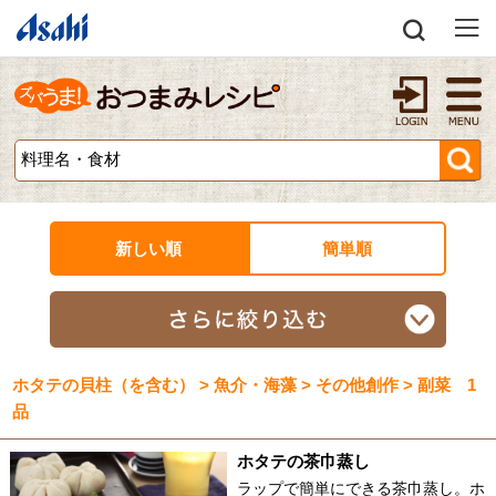
新しい順
簡単順
ホタテの貝柱（を含む） > 魚介・海藻 > その他創作 > 副菜 1
品
ホタテの茶巾蒸し
ラップで簡単にできる茶巾蒸し。ホ