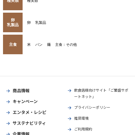
種実類
種実類
卵
卵
乳製品
乳製品
主食
米
パン
麺
主食：その他
商品情報
飲食店様向けサイト「ご繁盛サポ
ートネット」
キャンペーン
プライバシーポリシー
エンタメ・レシピ
推奨環境
サステナビリティ
ご利用規約
企業情報