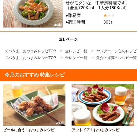
せがモダンな、中華風料理です。
（全量720Kcal 1人分180Kcal）
●難易度
★
★
★
●調理時間
30分
1/1 ページ
ズバうま！おつまみレシピTOP
全レシピ一覧
ヤングコーン缶のレシピ
ズバうま！おつまみレシピTOP
全レシピ一覧
魚介・海藻のレシピ一覧
今月のおすすめ 特集レシピ
ビールに合う！おつまみレシピ
アウトドア！おつまみレシピ