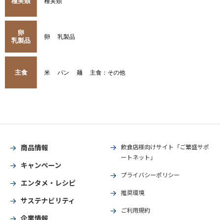
種実類
種実類
卵
卵
乳製品
乳製品
主食
米
パン
麺
主食：その他
商品情報
飲食店様向けサイト「ご繁盛サポ
ートネット」
キャンペーン
プライバシーポリシー
エンタメ・レシピ
推奨環境
サステナビリティ
ご利用規約
企業情報