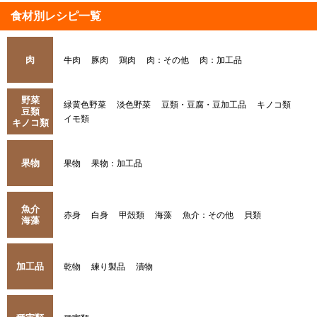
食材別レシピ一覧
肉
牛肉
豚肉
鶏肉
肉：その他
肉：加工品
野菜
緑黄色野菜
淡色野菜
豆類・豆腐・豆加工品
キノコ類
豆類
イモ類
キノコ類
果物
果物
果物：加工品
魚介
赤身
白身
甲殻類
海藻
魚介：その他
貝類
海藻
加工品
乾物
練り製品
漬物