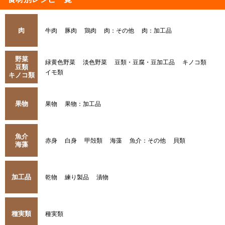
肉
牛肉
豚肉
鶏肉
肉：その他
肉：加工品
野菜
緑黄色野菜
淡色野菜
豆類・豆腐・豆加工品
キノコ類
豆類
イモ類
キノコ類
果物
果物
果物：加工品
魚介
赤身
白身
甲殻類
海藻
魚介：その他
貝類
海藻
加工品
乾物
練り製品
漬物
種実類
種実類