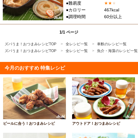
●難易度
★
★
★
●カロリー
467kcal
●調理時間
60分以上
1/1 ページ
ズバうま！おつまみレシピTOP
全レシピ一覧
車麩のレシピ一覧
ズバうま！おつまみレシピTOP
全レシピ一覧
魚介・海藻のレシピ一覧
今月のおすすめ 特集レシピ
ビールに合う！おつまみレシピ
アウトドア！おつまみレシピ