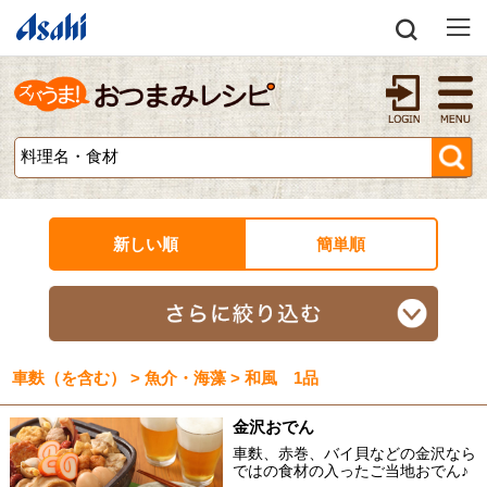
新しい順
簡単順
車麩（を含む） > 魚介・海藻 > 和風 1品
金沢おでん
車麩、赤巻、バイ貝などの金沢なら
ではの食材の入ったご当地おでん♪