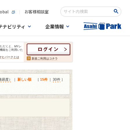
obal
お客様相談室
検索キーワード入力
テナビリティ
企業情報
ただくと、MYレ
機能をご利用いた
サヒパークとは
新規ご利用はコチラ
難易度）
｜
新しい順
［
15件
｜
30件
］