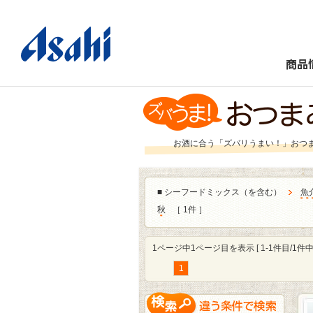
商品
お酒に合う「ズバリうまい！」おつ
■
シーフードミックス（を含む）
魚
秋
［ 1件 ］
1ページ中1ページ目を表示 [ 1-1件目/1件中 
1