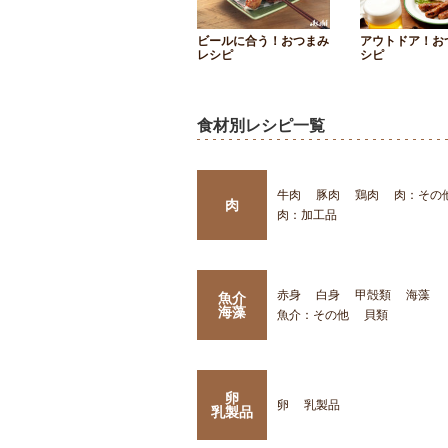
ビールに合う！おつまみ
アウトドア！お
レシピ
シピ
食材別レシピ一覧
牛肉
豚肉
鶏肉
肉：その
肉
肉：加工品
赤身
白身
甲殻類
海藻
魚介
海藻
魚介：その他
貝類
卵
卵
乳製品
乳製品