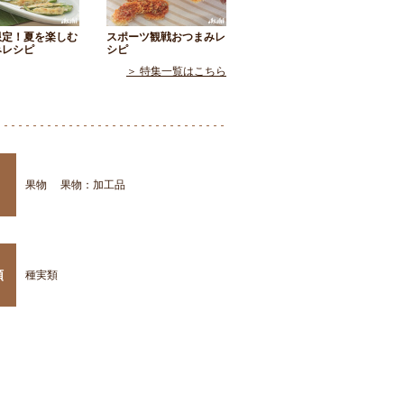
限定！夏を楽しむ
スポーツ観戦おつまみレ
みレシピ
シピ
＞ 特集一覧はこちら
果物
果物：加工品
類
種実類