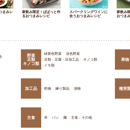
つまみレ
家飲み限定！ぱぱっと作
スパークリングワインに
家飲み
るおつまみレシピ
合うおつまみレシピ
おつま
緑黄色野菜
淡色野菜
野菜
他
豆類
果物
豆類・豆腐・豆加工品
キノコ類
キノコ類
イモ類
加工品
種実
乾物
練り製品
漬物
主食
米
パン
麺
主食：その他