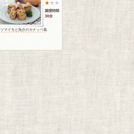
30分
サツマイモと魚介のカナッペ風