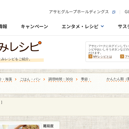
アサヒグループホールディングス
Gl
情報
キャンペーン
エンタメ・レシピ
サス
アサヒパークにログインしてい
シピやおいしそうボタンなどの
だけます。
MYレシピとは
ア
まみレシピをご紹介。
かんたん順（
介・海藻
ごはん・パン
調理時間：30分
季節：
]