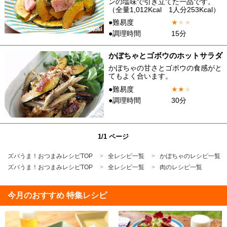
ンの塩味で引き立てた一品です。
（全量1,012Kcal 1人分253Kcal）
●難易度
★
★
★
●調理時間
15分
かぼちゃとゴボウのホットサラダ
かぼちゃの甘さとゴボウの食感がと
てもよく合います。
●難易度
★
★
★
●調理時間
30分
1/1 ページ
ズバうま！おつまみレシピTOP
全レシピ一覧
かぼちゃのレシピ一覧
ズバうま！おつまみレシピTOP
全レシピ一覧
肉のレシピ一覧
今月のおすすめ 特集レシピ