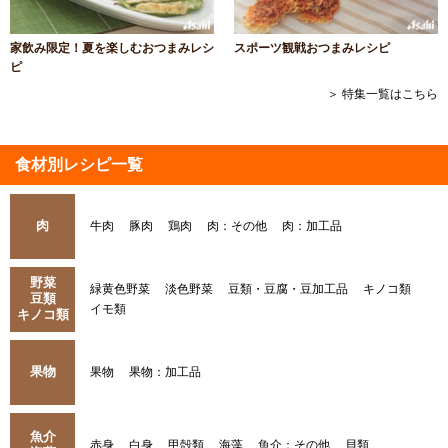
家飲み限定！夏を楽しむおつまみレシ
スポーツ観戦おつまみレシピ
ピ
＞ 特集一覧はこちら
食材別レシピ一覧
肉
牛肉
豚肉
鶏肉
肉：その他
肉：加工品
野菜
緑黄色野菜
淡色野菜
豆類・豆腐・豆加工品
キノコ類
豆類
イモ類
キノコ類
果物
果物
果物：加工品
魚介
赤身
白身
甲殻類
海藻
魚介：その他
貝類