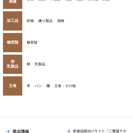
海藻
加工品
乾物
練り製品
漬物
種実類
種実類
卵
卵
乳製品
乳製品
主食
米
パン
麺
主食：その他
商品情報
飲食店様向けサイト「ご繁盛サポ