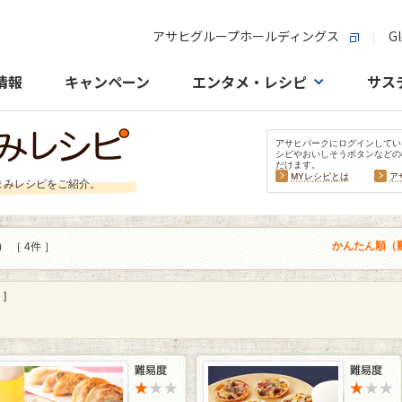
アサヒグループホールディングス
Gl
情報
キャンペーン
エンタメ・レシピ
サス
アサヒパークにログインしてい
シピやおいしそうボタンなどの
だけます。
MYレシピとは
ア
まみレシピをご紹介。
かんたん順（
)
［ 4件 ］
]