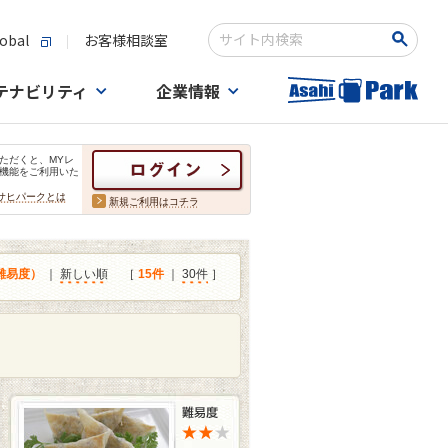
obal
お客様相談室
検索キーワード入力
テナビリティ
企業情報
ただくと、MYレ
機能をご利用いた
サヒパークとは
新規ご利用はコチラ
難易度）
｜
新しい順
［
15件
｜
30件
］