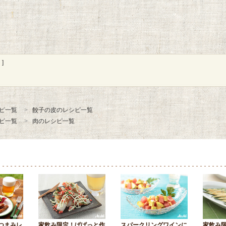
]
ピ一覧
餃子の皮のレシピ一覧
ピ一覧
肉のレシピ一覧
つまみレ
家飲み限定！ぱぱっと作
スパークリングワインに
家飲み