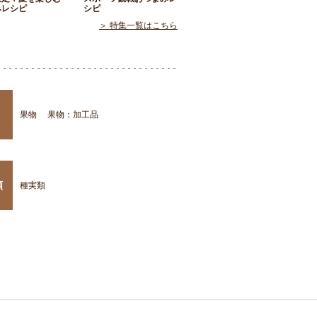
みレシピ
シピ
＞ 特集一覧はこちら
果物
果物：加工品
類
種実類