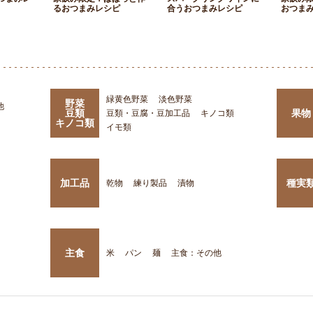
るおつまみレシピ
合うおつまみレシピ
おつま
緑黄色野菜
淡色野菜
野菜
他
豆類
果物
豆類・豆腐・豆加工品
キノコ類
キノコ類
イモ類
加工品
種実
乾物
練り製品
漬物
主食
米
パン
麺
主食：その他