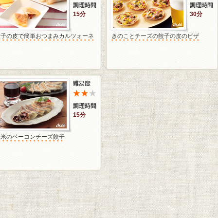
15分
30分
餃子の皮で簡単おつまみカルツォーネ
きのことチーズの餃子の皮のピザ
15分
赤米のベーコンチーズ餃子