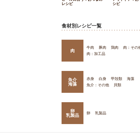
レシピ
シピ
食材別レシピ一覧
牛肉
豚肉
鶏肉
肉：その
肉
肉：加工品
赤身
白身
甲殻類
海藻
魚介
海藻
魚介：その他
貝類
卵
卵
乳製品
乳製品