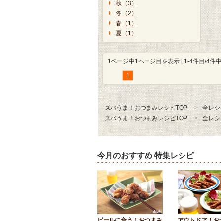
秋（3）
冬（2）
春（1）
夏（1）
1ページ中1ページ目を表示 [ 1-4件目/4件中 
1
ズバうま！おつまみレシピTOP
全レシ
ズバうま！おつまみレシピTOP
全レシ
今月のおすすめ 特集レシピ
ビールに合う！おつまみ
アウトドア！お