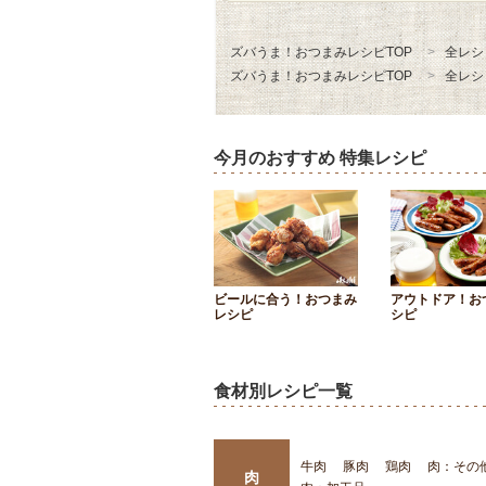
ズバうま！おつまみレシピTOP
全レシ
ズバうま！おつまみレシピTOP
全レシ
今月のおすすめ 特集レシピ
ビールに合う！おつまみ
アウトドア！お
レシピ
シピ
食材別レシピ一覧
牛肉
豚肉
鶏肉
肉：その
肉