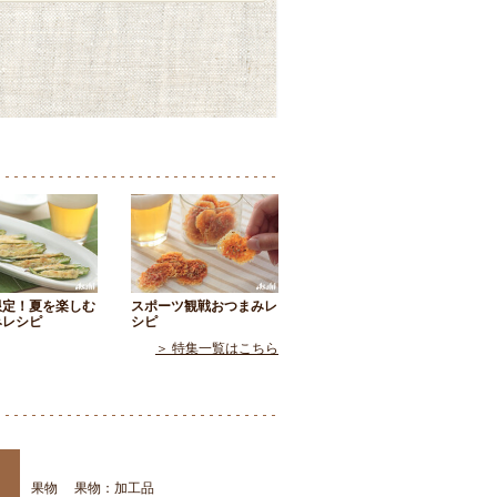
限定！夏を楽しむ
スポーツ観戦おつまみレ
みレシピ
シピ
＞ 特集一覧はこちら
果物
果物：加工品