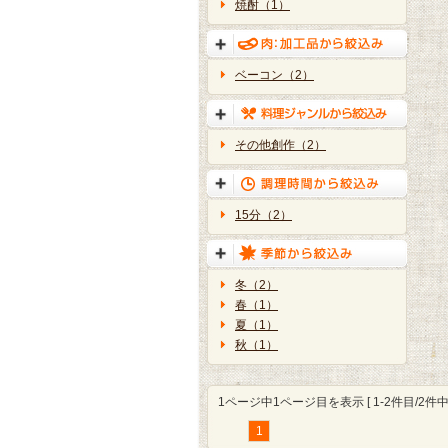
焼酎（1）
ベーコン（2）
その他創作（2）
15分（2）
冬（2）
春（1）
夏（1）
秋（1）
1ページ中1ページ目を表示 [ 1-2件目/2件中 
1