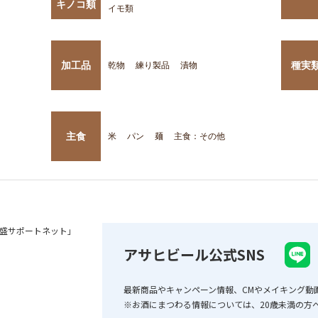
キノコ類
イモ類
加工品
種実
乾物
練り製品
漬物
主食
米
パン
麺
主食：その他
盛サポートネット」
アサヒビール公式SNS
最新商品やキャンペーン情報、CMやメイキング動
※お酒にまつわる情報については、20歳未満の方へ