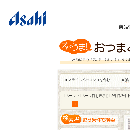
商品
お酒に合う「ズバリうまい！」おつ
■
スライスベーコン（を含む）
肉
(
肉
1ページ中1ページ目を表示 [ 1-2件目/2件中 
1