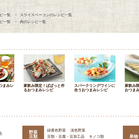
ピ一覧
スライスベーコンのレシピ一覧
ピ一覧
肉のレシピ一覧
つまみレ
家飲み限定！ぱぱっと作
スパークリングワインに
家飲み
るおつまみレシピ
合うおつまみレシピ
おつま
緑黄色野菜
淡色野菜
野菜
他
豆類
果物
豆類・豆腐・豆加工品
キノコ類