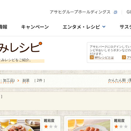
アサヒグループホールディングス
Gl
情報
キャンペーン
エンタメ・レシピ
サス
アサヒパークにログインしてい
シピやおいしそうボタンなどの
だけます。
MYレシピとは
ア
まみレシピをご紹介。
かんたん順（
：加工品
)
副菜
［ 2件 ］
]