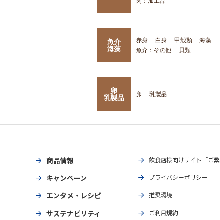
肉：加工品
赤身
白身
甲殻類
海藻
魚介
海藻
魚介：その他
貝類
卵
卵
乳製品
乳製品
商品情報
飲食店様向けサイト「ご繁
キャンペーン
プライバシーポリシー
エンタメ・レシピ
推奨環境
サステナビリティ
ご利用規約