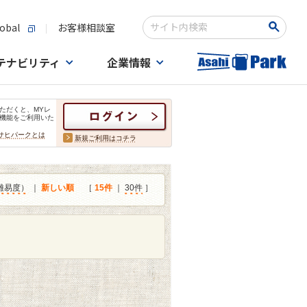
obal
お客様相談室
検索キーワード入力
テナビリティ
企業情報
ただくと、MYレ
機能をご利用いた
サヒパークとは
新規ご利用はコチラ
難易度）
｜
新しい順
［
15件
｜
30件
］