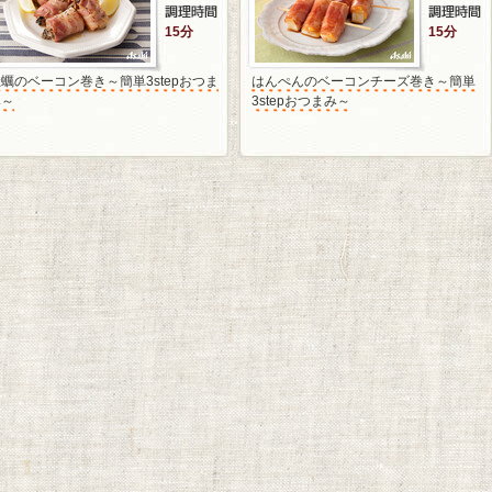
15分
15分
蠣のベーコン巻き～簡単3stepおつま
はんぺんのベーコンチーズ巻き～簡単
み～
3stepおつまみ～